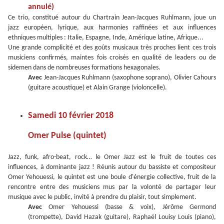
annulé)
Ce trio, constitué autour du Chartrain Jean-Jacques Ruhlmann, joue un
jazz européen, lyrique, aux harmonies raffinées et aux influences
ethniques multiples : Italie, Espagne, Inde, Amérique latine, Afrique...
Une grande complicité et des goûts musicaux très proches lient ces trois
musiciens confirmés, maintes fois croisés en qualité de leaders ou de
sidemen dans de nombreuses formations hexagonales.
Avec
Jean-Jacques Ruhlmann (saxophone soprano), Olivier Cahours
(guitare acoustique) et Alain Grange (violoncelle).
Samedi 10 février 2018
Omer Pulse (quintet)
Jazz, funk, afro-beat, rock… le Omer Jazz est le fruit de toutes ces
influences, à dominante jazz ! Réunis autour du bassiste et compositeur
Omer Yehouessi, le quintet est une boule d'énergie collective, fruit de la
rencontre entre des musiciens mus par la volonté de partager leur
musique avec le public, invité à prendre du plaisir, tout simplement.
Avec
Omer Yehouessi (basse & voix), Jérôme Germond
(trompette), David Hazak (guitare), Raphaël Louisy Louis (piano),