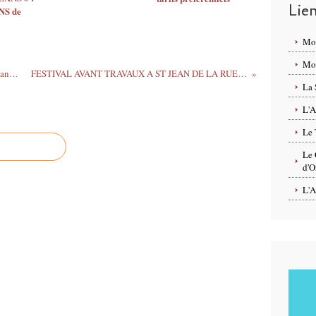
Lie
S de
Mo
Mon
JAZZ AU 44 avec Benoit Lavollée, Stéphane Montigny et Thierry Leu - 18 janvier HÔTEL MERCURE ORLÉANS
FESTIVAL AVANT TRAVAUX A ST JEAN DE LA RUELLE : bons plans tarifaires et espace en accès libre du 26 janvier au 10 février 2018
La 
L'A
Le 
Le 
d'O
L'A