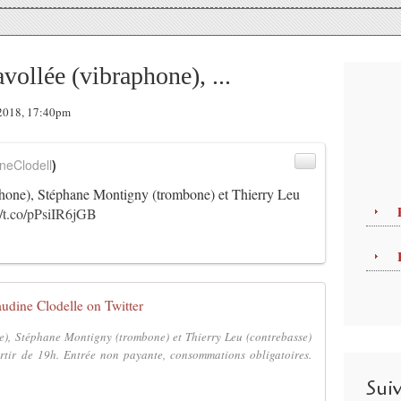
vollée (vibraphone), ...
r 2018, 17:40pm
neClodell
)
phone), Stéphane Montigny (trombone) et Thierry Leu
//t.co/pPsiIR6jGB
audine Clodelle on Twitter
e), Stéphane Montigny (trombone) et Thierry Leu (contrebasse)
artir de 19h. Entrée non payante, consommations obligatoires.
Sui