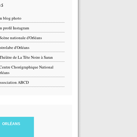
ns
n blog photo
 profil Instagram
Scène nationale d'Orléans
strolabe d'Orléans
Théâtre de La Tête Noire à Saran
Centre Chorégraphique National
rléans
ssociation ABCD