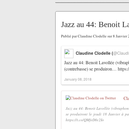
Jazz au 44: Benoit La
Publié par Claudine Clodelle sur 8 Janvie
Claudine Clodelle (
@Claudi
Jazz au 44: Benoit Lavollée (vibra
(contrebasse) se produiron…
https:
January 08, 2018
Cl
Jazz au 44: Benoit Lavollée (vibraphon
se produiront le jeudi 18 Janvier à p
https://t.co/QMfeD0c2Io