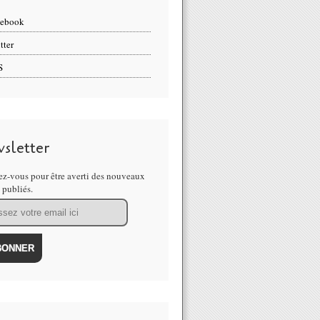
cebook
tter
S
sletter
z-vous pour être averti des nouveaux
s publiés.