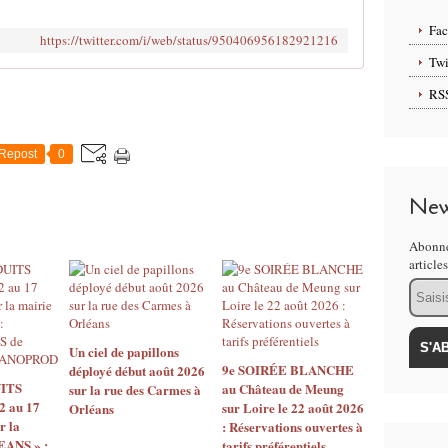
Fa
https://twitter.com/i/web/status/950406956182921216
Twi
RS
Repost
0
New
Abonne
article
Email
Un ciel de papillons
9e SOIRÉE BLANCHE
déployé début août 2026
ITS
au Château de Meung
sur la rue des Carmes à
2 au 17
sur Loire le 22 août 2026
Orléans
r la
: Réservations ouvertes à
EANS » :
tarifs préférentiels