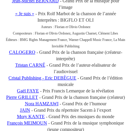
Jean-Michel BERNARD
- Grand Prix de la musique pour
l’image
« Je suis »
- Prix Rolf Marbot de la chanson de l’année
Interprètes : BIGFLO ET OLI
Auteurs : Florian et Olivio Ordonez
Compositeurs : Florian et Olivio Ordonez, Augustin Charnet, Clément Libes
Éditeurs : BMG Rights Management France, Warner Chappell Music France, La Main
Invisible Publishing
CALOGERO
- Grand Prix de la chanson française (créateur-
interprète)
Tristan CARNÉ
- Grand Prix de l’auteur-réalisateur de
l’audiovisuel
Cristal Publishing - Eric DEBÈGUE
- Grand Prix de l’édition
musicale
Gaël FAYE
- Prix Francis Lemarque de la révélation
Pierre GRILLET
- Grand Prix de la chanson française (créateur)
Nora HAMZAWI
- Grand Prix de l’humour
JAIN
- Grand Prix du répertoire Sacem à l’export
Mory KANTE
- Grand Prix des musiques du monde
François MEIMOUN
- Grand Prix de la musique symphonique
(jeune compositeur)