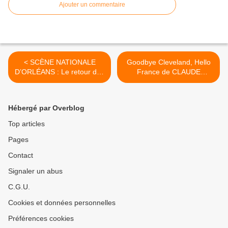
Ajouter un commentaire
< SCÈNE NATIONALE
Goodbye Cleveland, Hello
D’ORLÉANS : Le retour des
France de CLAUDE
RAMI concoctés par le NEP
HUMBERT : Projection
- NUAGE EN PANTALON
GRATUITE le 7 novembre
au MUSEE DES BEAUX
Hébergé par Overblog
ARTS d' ORLEANS >
Top articles
Pages
Contact
Signaler un abus
C.G.U.
Cookies et données personnelles
Préférences cookies