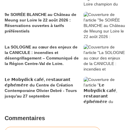
9e SOIRÉE BLANCHE au Château de
Meung sur Loire le 22 août 2026 :
Réservations ouvertes à tarifs
préférentiels
La SOLOGNE au cœur des enjeux de
la CANICULE : incendies et
désengrillagement – Communiqué de
la Région Centre-Val de Loire.
𝗟𝗲 𝗠𝗼𝗯𝘆𝗱𝗶𝗰𝗸 𝗰𝗮𝗳𝗲́, 𝗿𝗲𝘀𝘁𝗮𝘂𝗿𝗮𝗻𝘁
𝗲́𝗽𝗵𝗲́𝗺𝗲̀𝗿𝗲 du Centre de Création
Contemporaine Olivier Debré - Tours
jusqu'au 27 septembre
Commentaires