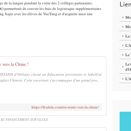
Lie
age de la langue pendant la visite des 2 collèges partenaires.
€)
permettrait de couvrir les frais de logistisque supplémentaires
hang Jiajie avec les élèves de YueYang et d'acquérir ainsi une
Mo
Mon
La 
L'A
Le 
 vers la Chine !
Le 
d'O
STAND d'Orléans classé en Education prioritaire et labellisé
L'A
lais Chinois. Cette ouverture s'accompagne d'un grand pro...
https://fr.ulule.com/en-route-vers-la-chine/
 AU FINANCEMENT SUR ULULE