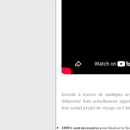
Investis à travers de multiples a
défavorisé font actuellement appel
leur actuel projet de voyage en Chi
1000 € sont nécessaires
pour finaliser le f