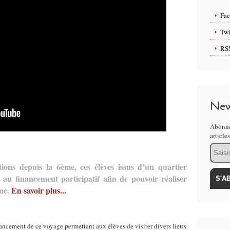
Fa
Twi
RS
New
Abonne
article
Email
ctions depuis la 6ème, ces élèves issus d’un quartier
 au financement participatif afin de pouvoir réaliser
ne.
En savoir plus...
inancement de ce voyage permettant aux élèves de visiter divers lieux