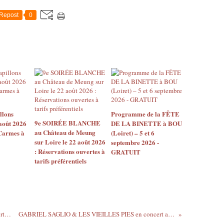
Repost
0
llons
Programme de la FÊTE
9e SOIRÉE BLANCHE
août 2026
DE LA BINETTE à BOU
au Château de Meung
 Carmes à
(Loiret) – 5 et 6
sur Loire le 22 août 2026
septembre 2026 -
: Réservations ouvertes à
GRATUIT
tarifs préférentiels
MAISSIAT et PAULINE CROZE en concert à St JEAN DE LA RUELLE : retour en images
GABRIEL SAGLIO & LES VIEILLES PIES en concert au CLUB DE LA CHESNAYE le vendredi 24 Février 2017