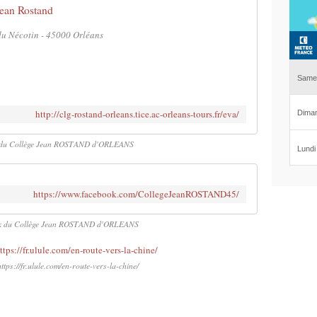
Jean Rostand
du Nécotin - 45000 Orléans
http://clg-rostand-orleans.tice.ac-orleans-tours.fr/eva/
et du Collège Jean ROSTAND d'ORLEANS
https://www.facebook.com/CollegeJeanROSTAND45/
k du Collège Jean ROSTAND d'ORLEANS
ttps://fr.ulule.com/en-route-vers-la-chine/