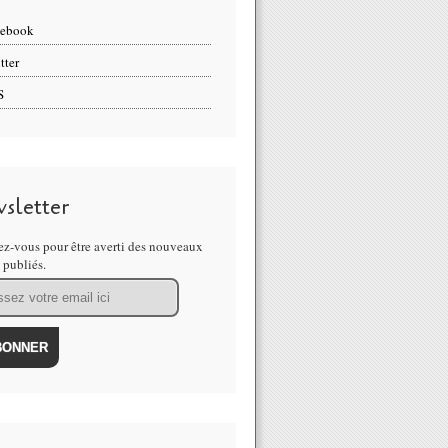
cebook
tter
S
sletter
z-vous pour être averti des nouveaux
s publiés.