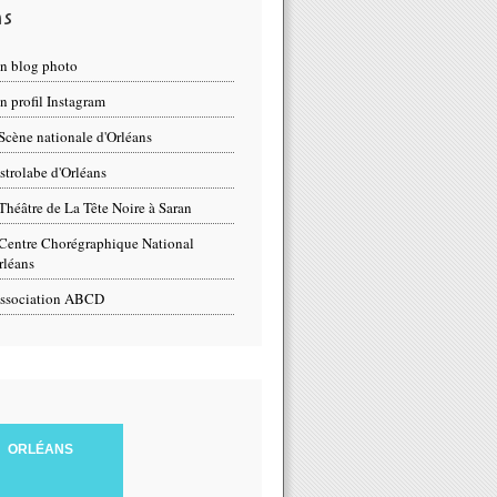
ns
n blog photo
 profil Instagram
Scène nationale d'Orléans
strolabe d'Orléans
Théâtre de La Tête Noire à Saran
Centre Chorégraphique National
rléans
ssociation ABCD