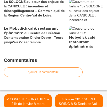
La SOLOGNE au cœur des enjeux de
la CANICULE : incendies et
désengrillagement – Communiqué de
la Région Centre-Val de Loire.
𝗟𝗲 𝗠𝗼𝗯𝘆𝗱𝗶𝗰𝗸 𝗰𝗮𝗳𝗲́, 𝗿𝗲𝘀𝘁𝗮𝘂𝗿𝗮𝗻𝘁
𝗲́𝗽𝗵𝗲́𝗺𝗲̀𝗿𝗲 du Centre de Création
Contemporaine Olivier Debré - Tours
jusqu'au 27 septembre
Commentaires
Ajouter un commentaire
< CONCERTS GRATUITS à
4 février 2017 SOIREE
21h de janvier à mars
SWING à St Denis en Val...