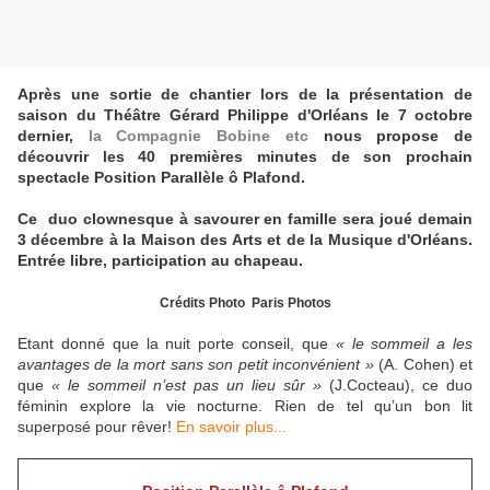
Après une sortie de chantier
lors de la présentation de
saison
d
u Théâtre Gérard Philippe d'Orléans le 7 octobre
dernier,
l
a Compagnie Bobine etc
nous propose de
découvrir les 40 premières minutes de
son
prochain
spectacle Position Parallèle ô Plafond
.
Ce
d
uo clownesque
à savourer en famille sera joué demain
3 décembre à la Maison des Arts et de la Musique d'Orléans.
Entrée libre, participation au chapeau.
Crédits Photo Paris Photos
Etant donné que la nuit porte conseil, que
« le sommeil a les
avantages de la mort sans son petit inconvénient »
(A. Cohen) et
que
« le sommeil n’est pas un lieu sûr »
(J.Cocteau), ce duo
féminin explore la vie nocturne.
Rien de tel qu’un bon lit
superposé pour rêver!
E
n savoir plus...