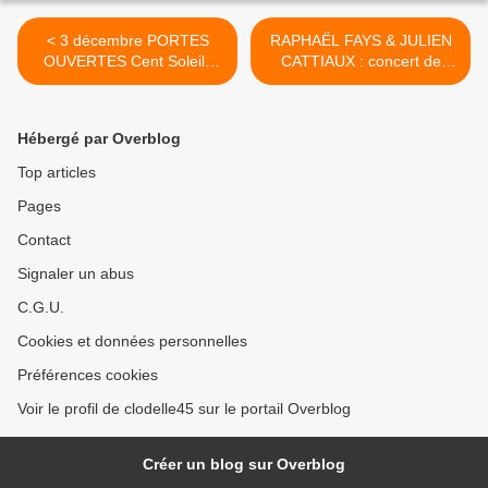
< 3 décembre PORTES
RAPHAËL FAYS & JULIEN
OUVERTES Cent Soleils
CATTIAUX : concert de
Cinéma...
Noël Solidaire organisé le
16 décembre par le
ROTARY CLUB ORLEANS
Hébergé par Overblog
>
Top articles
Pages
Contact
Signaler un abus
C.G.U.
Cookies et données personnelles
Préférences cookies
Voir le profil de clodelle45 sur le portail Overblog
Créer un blog sur Overblog