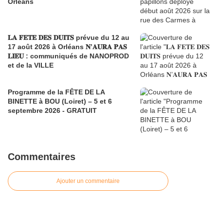
Orléans
𝐋𝐀 𝐅𝐄𝐓𝐄 𝐃𝐄𝐒 𝐃𝐔𝐈𝐓𝐒 prévue du 12 au
17 août 2026 à Orléans 𝐍’𝐀𝐔𝐑𝐀 𝐏𝐀𝐒
𝐋𝐈𝐄𝐔 : communiqués de NANOPROD
et de la VILLE
Programme de la FÊTE DE LA
BINETTE à BOU (Loiret) – 5 et 6
septembre 2026 - GRATUIT
Commentaires
Ajouter un commentaire