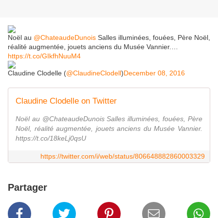
Noël au
@ChateaudeDunois
Salles illuminées, fouées, Père Noël,
réalité augmentée, jouets anciens du Musée Vannier.…
https://t.co/GIkfhNuuM4
Claudine Clodelle (
@ClaudineClodell
)
December 08, 2016
Claudine Clodelle on Twitter
Noël au @ChateaudeDunois Salles illuminées, fouées, Père
Noël, réalité augmentée, jouets anciens du Musée Vannier.
https://t.co/18keLj0qsU
https://twitter.com/i/web/status/806648882860003329
Partager