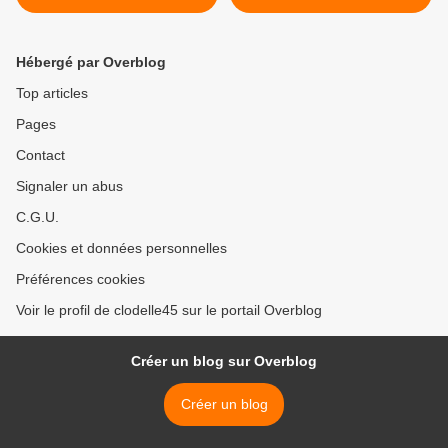
@ParcExpoOrleans...
et Gabriel Lemaire pour
JAZZ AU MOULIN à
OLIVET >
Hébergé par Overblog
Top articles
Pages
Contact
Signaler un abus
C.G.U.
Cookies et données personnelles
Préférences cookies
Voir le profil de clodelle45 sur le portail Overblog
Créer un blog sur Overblog
Créer un blog