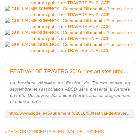
FESTIVAL DE TRAVERS 2016 : les artistes programmés PLACE ST AIGNAN et pour TRAVERS EN SALLE - VIVRE AUTREMENT VOS LOISIRS avec Clodelle
La brochure détaillée du Festival de Travers sortira en
septembre et l'association ABCD sera présente à Rentrée
en Fête. Découvrez dès aujourd'hui les artistes programmés
et notez la prés...
http://www.clodelle45autrement.fr/2016/08/festival-de-travers-2016-les-artistes-programmes-place-st-aignan-et-pour-travers-en-salle.html
#PHOTOS CONCERTS
#FESTIVAL DE TRAVERS