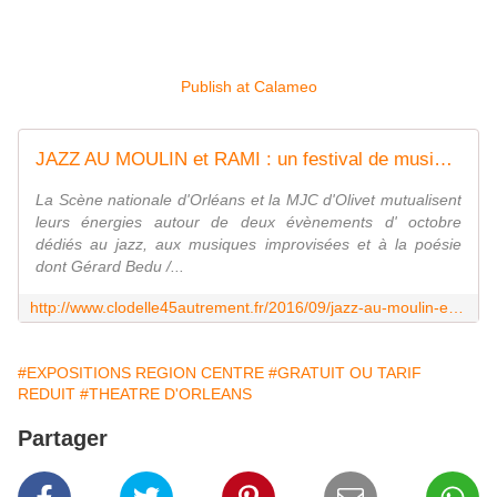
Publish at Calameo
JAZZ AU MOULIN et RAMI : un festival de musiques créatives et intenses à Olivet et Orléans - VIVRE AUTREMENT VOS LOISIRS avec Clodelle
La Scène nationale d'Orléans et la MJC d'Olivet mutualisent
leurs énergies autour de deux évènements d' octobre
dédiés au jazz, aux musiques improvisées et à la poésie
dont Gérard Bedu /...
http://www.clodelle45autrement.fr/2016/09/jazz-au-moulin-et-rami-un-festival-de-musiques-creatives-et-intenses-a-olivet-et-orleans.html
#EXPOSITIONS REGION CENTRE
#GRATUIT OU TARIF
REDUIT
#THEATRE D'ORLEANS
Partager