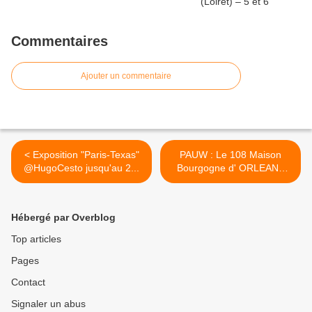
Commentaires
Ajouter un commentaire
< Exposition "Paris-Texas"
PAUW : Le 108 Maison
@HugoCesto jusqu'au 2...
Bourgogne d' ORLEANS
balance entre psyché 70's
et rythmes pop actuels >
Hébergé par Overblog
Top articles
Pages
Contact
Signaler un abus