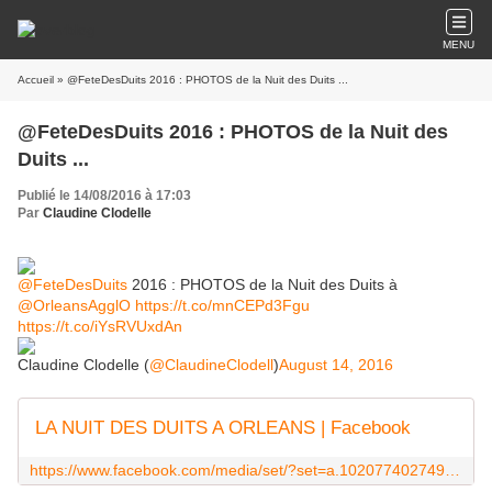
MENU
Accueil
» @FeteDesDuits 2016 : PHOTOS de la Nuit des Duits ...
@FeteDesDuits 2016 : PHOTOS de la Nuit des
Duits ...
Publié le 14/08/2016 à 17:03
Par
Claudine Clodelle
@FeteDesDuits
2016 : PHOTOS de la Nuit des Duits à
@OrleansAgglO
https://t.co/mnCEPd3Fgu
https://t.co/iYsRVUxdAn
Claudine Clodelle (
@ClaudineClodell
)
August 14, 2016
LA NUIT DES DUITS A ORLEANS | Facebook
https://www.facebook.com/media/set/?set=a.10207740274928464.1073742088.1341082240&type=1&l=76f69b0488