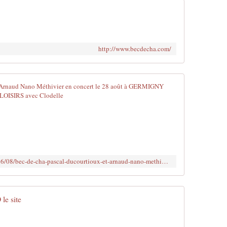
http://www.becdecha.com/
BEC DE CHA 
E
n
t
r
e
z
http://www.clodelle45autrement.fr/2016/08/bec-de-cha-pascal-ducourtioux-et-arnaud-nano-methivier-en-concert-le-28-aout-a-germigny-des-pres.html
d
a
n
s
e site
l
a
d