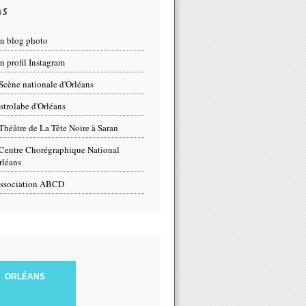
ns
n blog photo
 profil Instagram
Scène nationale d'Orléans
strolabe d'Orléans
Théâtre de La Tête Noire à Saran
Centre Chorégraphique National
rléans
ssociation ABCD