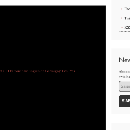
Fa
Twi
RS
New
Abonne
article
Email