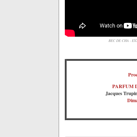
BEC DE CHA - EXTR
Proc
PARFUM D'
Jacques Trupi
Dima