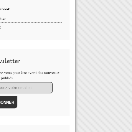
cebook
tter
S
sletter
z-vous pour être averti des nouveaux
s publiés.