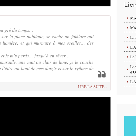
Lie
Mo
Mon
au gré du temps…
sur la place publique, se cache un folklore qui
La 
la lumière, et qui murmure à mes oreilles… des
L'A
le, et je m’y perds… jusqu’à en rêver…
Le 
uraille, une nuit au clair de lune, je le couche
Le 
 l’étire au bout de mes doigts et sur le rythme de
d'O
L'A
LIRE LA SUITE...