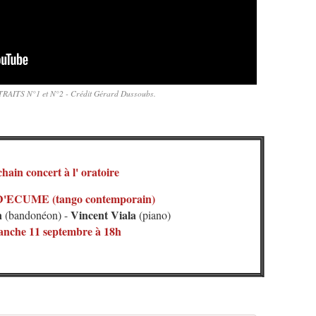
AITS N°1 et N°2 - Crédit Gérard Dussoubs.
hain concert à l' oratoire
ECUME (tango contemporain)
n
Vincent Viala
(bandonéon) -
(piano)
nche 11 septembre à 18h