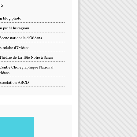
ns
n blog photo
 profil Instagram
Scène nationale d'Orléans
strolabe d'Orléans
Théâtre de La Tête Noire à Saran
Centre Chorégraphique National
rléans
ssociation ABCD