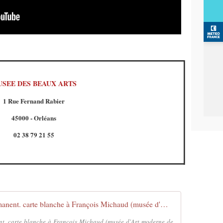
SEE DES BEAUX ARTS
1 Rue Fernand Rabier
45000 - Orléans
02 38 79 21 55
Visite de l'exposition "Cinéma permanent. carte blanche à François Michaud (musée d'Art moderne de la Ville de Paris)"
ent. carte blanche à François Michaud (musée d'Art moderne de