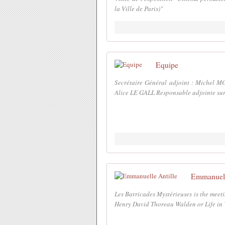
la Ville de Paris)"
Equipe
Secrétaire Général adjoint : Michel MO
Alice LE GALL Responsable adjointe surv
Emmanuell
Les Barricades Mystérieuses is the meet
Henry David Thoreau Walden or Life in Wo