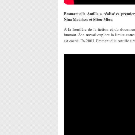
Emmanuelle Antille a réalisé ce premie
Nina Meurisse et Miou-Miou.
A la frontière de la fiction et du document
humain. Son travail explore la limite entre l
est caché. En 2003, Emmanuelle Antille a re