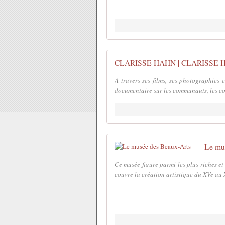
CLARISSE HAHN | CLARISSE 
A travers ses films, ses photographies 
documentaire sur les communauts, les co
Le mu
Ce musée figure parmi les plus riches et
couvre la création artistique du XVe au 