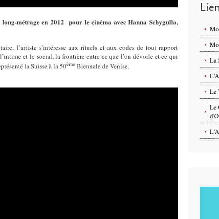
Lie
r long-métrage en 2012
pour le cinéma avec Hanna Schygulla,
Mo
Mon
aire, l’artiste s’intéresse aux rituels et aux codes de tout rapport
’intime et le social, la frontière entre ce que l’on dévoile et ce qui
La 
ème
présenté la Suisse à la 50
Biennale de Venise.
L'A
Le 
Le 
d'O
L'A