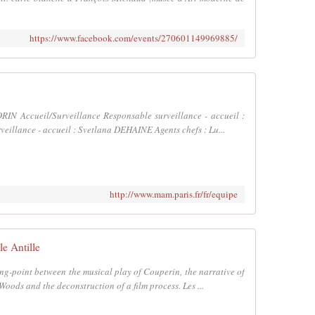
https://www.facebook.com/events/270601149969885/
RIN Accueil/Surveillance Responsable surveillance - accueil :
eillance - accueil : Svetlana DEHAINE Agents chefs : Lu...
http://www.mam.paris.fr/fr/equipe
e Antille
ing-point between the musical play of Couperin, the narrative of
ods and the deconstruction of a film process. Les ...