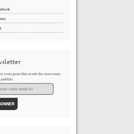
cebook
tter
S
sletter
z-vous pour être averti des nouveaux
s publiés.