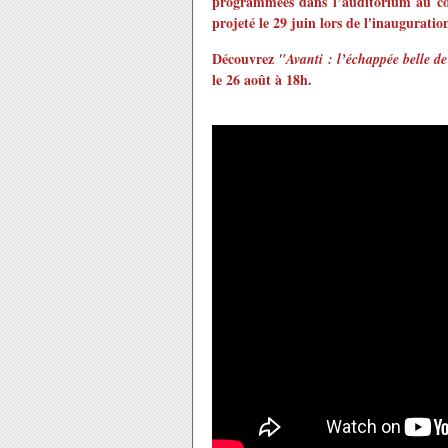
programmées dans l’auditorium au cou
projeté le 29 juin lors de l'inauguratio
Découvrez
"Avanti : l’échappée belle d
le 26 août à 18h.