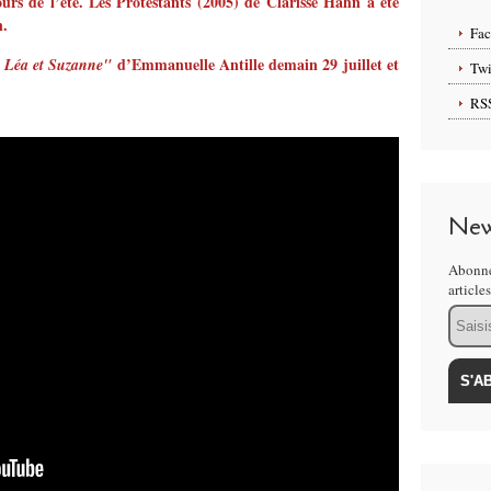
rs de l’été. Les Protestants (2005) de Clarisse Hahn a été
n.
Fa
d’Emmanuelle Antille demain 29 juillet et
e Léa et Suzanne"
Twi
RS
New
Abonne
article
Email