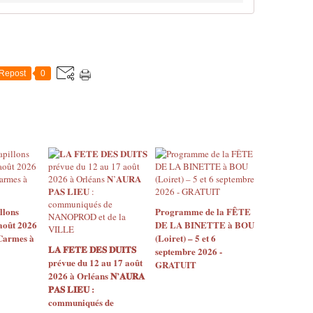
Repost
0
llons
Programme de la FÊTE
août 2026
DE LA BINETTE à BOU
 Carmes à
(Loiret) – 5 et 6
𝐋𝐀 𝐅𝐄𝐓𝐄 𝐃𝐄𝐒 𝐃𝐔𝐈𝐓𝐒
septembre 2026 -
prévue du 12 au 17 août
GRATUIT
2026 à Orléans 𝐍’𝐀𝐔𝐑𝐀
𝐏𝐀𝐒 𝐋𝐈𝐄𝐔 :
communiqués de