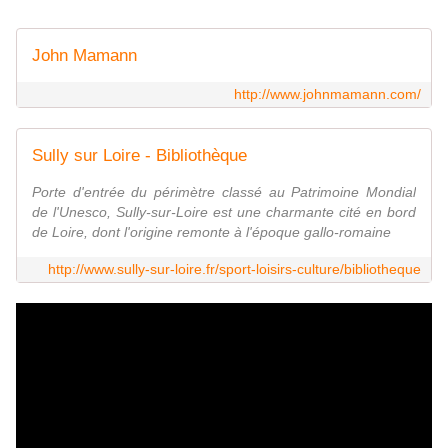
John Mamann
http://www.johnmamann.com/
Sully sur Loire - Bibliothèque
Porte d'entrée du périmètre classé au Patrimoine Mondial
de l'Unesco, Sully-sur-Loire est une charmante cité en bord
de Loire, dont l'origine remonte à l'époque gallo-romaine
http://www.sully-sur-loire.fr/sport-loisirs-culture/bibliotheque