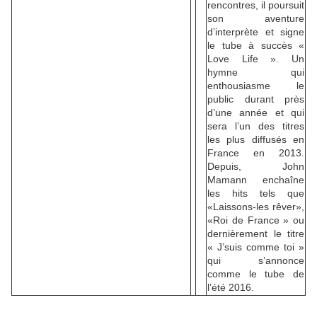
rencontres, il poursuit
son aventure
d’interprète et signe
le tube à succès «
Love Life ». Un
hymne qui
enthousiasme le
public durant près
d’une année et qui
sera l’un des titres
les plus diffusés en
France en 2013.
Depuis, John
Mamann enchaîne
les hits tels que
«Laissons-les rêver»,
«Roi de France » ou
dernièrement le titre
« J’suis comme toi »
qui s’annonce
comme le tube de
l’été 2016.