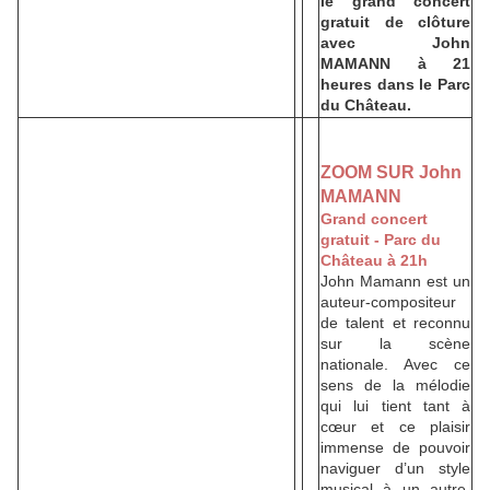
le grand concert
gratuit de clôture
avec John
MAMANN à 21
heures dans le Parc
du Château.
ZOOM SUR John
MAMANN
Grand concert
gratuit - Parc du
Château à 21h
John Mamann est un
auteur-compositeur
de talent et reconnu
sur la scène
nationale. Avec ce
sens de la mélodie
qui lui tient tant à
cœur et ce plaisir
immense de pouvoir
naviguer d’un style
musical à un autre,