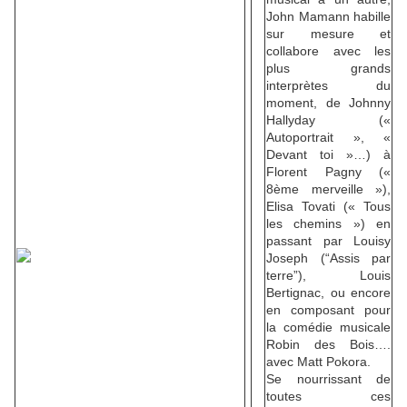
John Mamann habille
sur mesure et
collabore avec les
plus grands
interprètes du
moment, de Johnny
Hallyday («
Autoportrait », «
Devant toi »…) à
Florent Pagny («
8ème merveille »),
Elisa Tovati (« Tous
les chemins ») en
passant par Louisy
Joseph (“Assis par
terre”), Louis
Bertignac, ou encore
en composant pour
la comédie musicale
Robin des Bois….
avec Matt Pokora.
Se nourrissant de
toutes ces