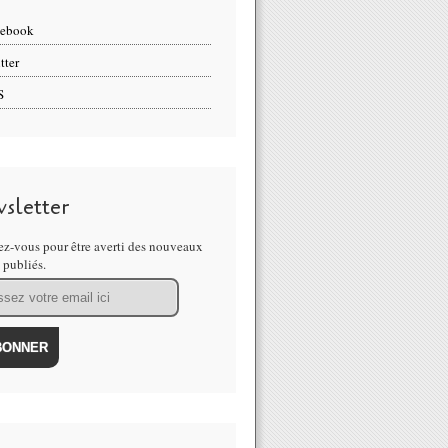
cebook
tter
S
sletter
z-vous pour être averti des nouveaux
s publiés.