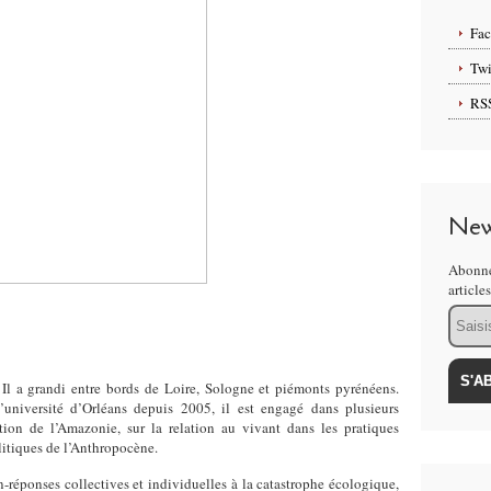
Fa
Twi
RS
New
Abonne
article
Email
 Il a grandi entre bords de Loire, Sologne et piémonts pyrénéens.
université d’Orléans depuis 2005, il est engagé dans plusieurs
ion de l’Amazonie, sur la relation au vivant dans les pratiques
litiques de l’Anthropocène.
n-réponses collectives et individuelles à la catastrophe écologique,