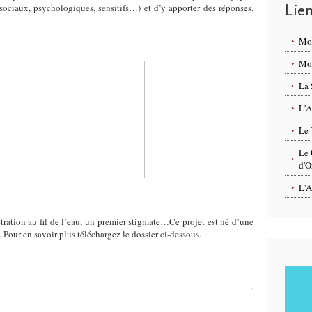
Lie
(sociaux, psychologiques, sensitifs…) et d’y apporter des réponses.
Mo
Mon
La 
L'A
Le 
Le 
d'O
L'A
ration au fil de l’eau, un premier stigmate…Ce projet est né d’une
. Pour en savoir plus téléchargez le dossier ci-dessous.