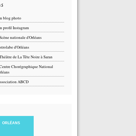
ns
n blog photo
 profil Instagram
Scène nationale d'Orléans
strolabe d'Orléans
Théâtre de La Tête Noire à Saran
Centre Chorégraphique National
rléans
ssociation ABCD