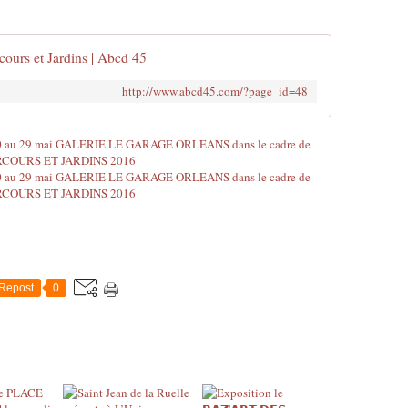
cours et Jardins | Abcd 45
http://www.abcd45.com/?page_id=48
Repost
0