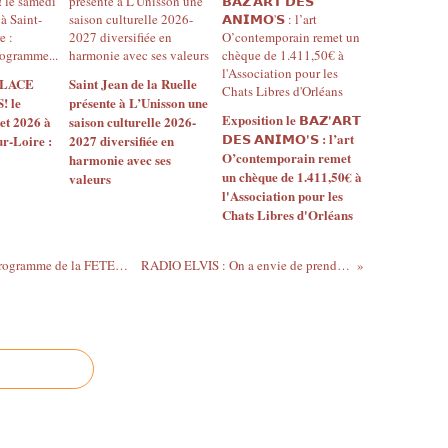
 PLACE
Saint Jean de la Ruelle
 le
présente à L’Unisson une
Exposition le 𝗕𝗔𝗭'𝗔𝗥𝗧
let 2026 à
saison culturelle 2026-
𝗗𝗘𝗦 𝗔𝗡𝗜𝗠𝗢'𝗦 : l’art
ur-Loire :
2027 diversifiée en
O’contemporain remet
harmonie avec ses
un chèque de 1.411,50€ à
valeurs
l'Association pour les
Chats Libres d'Orléans
Présentation du PRIX BOCCACE et du programme de la FETE DE LA NOUVELLE 2016 au Château de Chamerolles
RADIO ELVIS : On a envie de prendre le temps de faire bien les choses