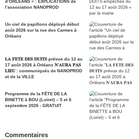
d’ORLEANS » : EXPLICATIONS de
l’association NANOPROD
Un ciel de papillons déployé début
août 2026 sur la rue des Carmes à
Orléans
𝐋𝐀 𝐅𝐄𝐓𝐄 𝐃𝐄𝐒 𝐃𝐔𝐈𝐓𝐒 prévue du 12 au
17 août 2026 à Orléans 𝐍’𝐀𝐔𝐑𝐀 𝐏𝐀𝐒
𝐋𝐈𝐄𝐔 : communiqués de NANOPROD
et de la VILLE
Programme de la FÊTE DE LA
BINETTE à BOU (Loiret) – 5 et 6
septembre 2026 - GRATUIT
Commentaires