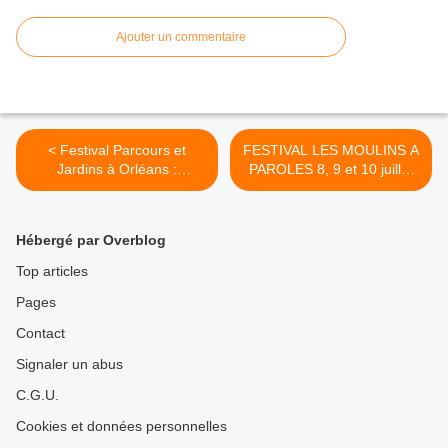
Ajouter un commentaire
< Festival Parcours et
FESTIVAL LES MOULINS A
Jardins à Orléans :
PAROLES 8, 9 et 10 juillet
Master...
2016 Olivet(Loiret)
Monsieur de Pourceaugnac
le 17 juin à Orléans >
Hébergé par Overblog
Top articles
Pages
Contact
Signaler un abus
C.G.U.
Cookies et données personnelles