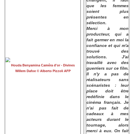
changent, il faut
que les femmes
soient plus
présentes en
sélection.
Merci à mon
producteur, qui a
fait germer en moi la
confiance et qui m'a
trouvé des
solutions. J'ai
travaillé avec des
Houda Benyamina Caméra d'or - Divines
guerriers sur ce film.
Willem Dafoe © Alberto Pizzoli AFP
Il n'y a pas de
réalisateurs sans
scénaristes : leur
place doit être
redéfinie dans le
cinéma français. Je
n'ai pas fait de
cadeaux à mes
acteurs durant le
tournage, alors
merci à eux. On fait