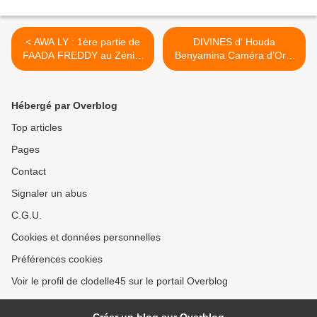
< AWA LY : 1ère partie de
DIVINES d' Houda
FAADA FREDDY au Zénith
Benyamina Caméra d’Or...
de Paris le 26 mai 2016 -
>
"Five and a Feather" Sortie
le 25 mars
Hébergé par Overblog
Top articles
Pages
Contact
Signaler un abus
C.G.U.
Cookies et données personnelles
Préférences cookies
Voir le profil de clodelle45 sur le portail Overblog