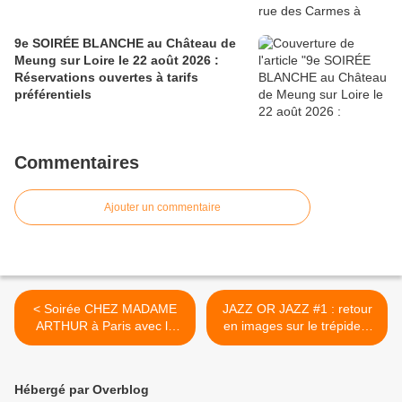
9e SOIRÉE BLANCHE au Château de
Meung sur Loire le 22 août 2026 :
Réservations ouvertes à tarifs
préférentiels
Commentaires
Ajouter un commentaire
< Soirée CHEZ MADAME
JAZZ OR JAZZ #1 : retour
ARTHUR à Paris avec le
en images sur le trépident
CABARET LAB' de la Cie
BAL SWING dans le hall du
l'Eau qui dort Samedi 23
Théâtre d' ORLÉANS >
avril 2016
Hébergé par Overblog