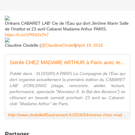
Orléans CABARET LAB' Cie de l'Eau qui dort Jérôme Marin Salle
de l'Institut et 23 avril Cabaret Madame Arthur PARIS.
https://t.co/1Pt542v7h7
Claudine Clodelle (
@ClaudineClodell
)
April 19, 2016
Soirée CHEZ MADAME ARTHUR à Paris avec le CABARET LAB' de la Cie l'Eau qui dort Samedi 23 avril 2016 - VIVRE AUTREMENT VOS LOISIRS avec Clodelle
Publié dans : #LOISIRS A PARIS La Compagnie de l'Eau qui
dort organise actuellement la première édition du CABARET
LAB' d'ORLEANS (stage, rencontre, atelier, lecture,
performance, spectacle "Monsieur K. le Bal des illusions") se
clôturant en beauté samedi prochain 23 avril au Cabaret-
club "Madame Arthur" de Paris.
http://www.clodelle45autrement.fr/2016/04/soiree-chez-madame-arthur-a-paris-avec-le-cabaret-lab-de-la-cie-l-eau-qui-dort-samedi-23-avril-2016.html
Partager