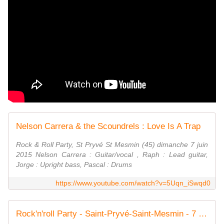
Nelson Carrera & the Scoundrels : Love Is A Trap
Rock & Roll Party, St Pryvé St Mesmin (45) dimanche 7 juin
2015 Nelson Carrera : Guitar/vocal , Raph : Lead guitar,
Jorge : Upright bass, Pascal : Drums
https://www.youtube.com/watch?v=5Uqn_iSwqd0
Rock'n'roll Party - Saint-Pryvé-Saint-Mesmin - 7 juin 2015