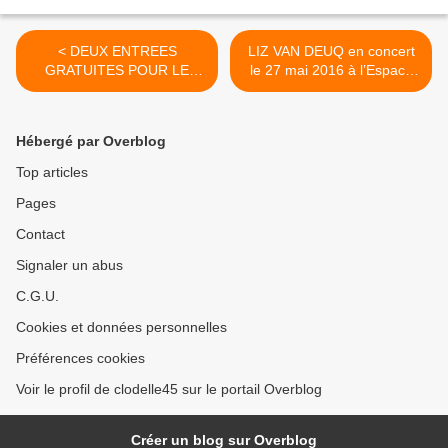
< DEUX ENTREES
LIZ VAN DEUQ en concert
GRATUITES POUR LE
le 27 mai 2016 à l’Espace
SPECTACLE DE NORA
Léo Lagrange de ST
HAMZAWI le 18 mai à ST
PRYVE ST MESMIN >
JEAN DE LA RUELLE
Hébergé par Overblog
Top articles
Pages
Contact
Signaler un abus
C.G.U.
Cookies et données personnelles
Préférences cookies
Voir le profil de clodelle45 sur le portail Overblog
Créer un blog sur Overblog