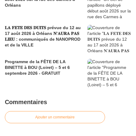
Orléans
𝐋𝐀 𝐅𝐄𝐓𝐄 𝐃𝐄𝐒 𝐃𝐔𝐈𝐓𝐒 prévue du 12 au
17 août 2026 à Orléans 𝐍’𝐀𝐔𝐑𝐀 𝐏𝐀𝐒
𝐋𝐈𝐄𝐔 : communiqués de NANOPROD
et de la VILLE
Programme de la FÊTE DE LA
BINETTE à BOU (Loiret) – 5 et 6
septembre 2026 - GRATUIT
Commentaires
Ajouter un commentaire