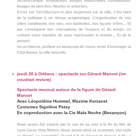
technocratique, ambitieuses. Images industrielles, travailleuses.
Images du bien-être, fleuries et arborées.
Ecrire sur l’architecture et plus largement sur la ville, c’est faire
de la politique à un niveau pragmatique. L’organisation de nos
villes conditionne nos vies, nos habitudes, nos façons d’être… Et
par conséquent nos conceptions de l’espace et du temps, en
somme notre manière de nous représenter le monde… Et de le
penser!
Un architecte, profane en beaucoup de chose, tente d’envisager la
Città Nuova, la ville nouvelle.
jeudi 26 à Orléans : spectacle sur Gérard Mancet
(on
voudrait revivre)
Spectacle musical autour de la figure de Gérard
Manset
Avec Léopoldine Hummel, Maxime Kerzanet
Costumes Sigolène Petey
En coproduction avec la Cie Mala Noche (Besançon)
Nous avons été surpris par le son de sa voix à la fin du film de
Leos Carax Holy Motors. Nous avons aimé sa scansion, son style
sa liberté, sa sensibilité. Quand il lit du Gérard de Nerval, il dit :
«