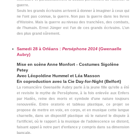
guerre.
Seuls les grands écrivains arrivent à donner à imaginer à ceux qui
ne l’ont pas connue, la guerre. Non pas la guerre dans les livres
d’Histoire. Mais la guerre au niveau des tranchées, des combats,
de l’humain. Ernst Jünger est l’un de ces grands écrivains. L’un
des plus grand sûrement.
Samedi 28 à Orléans :
Perséphone 2014
(Gwenaelle
Aubry)
Mise en scène Anne Monfort - Costumes Sigolène
Petey
Avec Léopoldine Hummel et Léa Masson
En coproduction avec la Cie Day-for-Night (Belfort)
La romancière Gwenaëlle Aubry parle à la jeune fille qu’elle a été
et revisite le mythe de Perséphone, à la fois enlevée aux Enfers
par Hadès, reine des morts et symbole d’une nature toujours
renouvelée. Entre oratorio et tableau plastique, ce projet se
propose de mettre en voix, en corps, et en musique cette langue
charnelle, dans un dispositif plastique où le naturel le dispute à
l’artificiel, où le rapport à la musique de l’adolescence se distord,
faisant appel à notre part d’enfance y compris dans sa dimension
bancale.