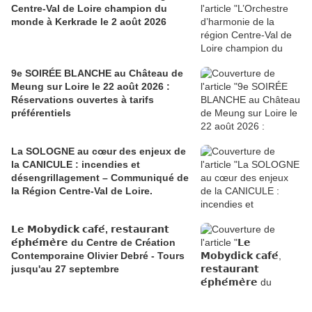
Centre-Val de Loire champion du
monde à Kerkrade le 2 août 2026
9e SOIRÉE BLANCHE au Château de
Meung sur Loire le 22 août 2026 :
Réservations ouvertes à tarifs
préférentiels
La SOLOGNE au cœur des enjeux de
la CANICULE : incendies et
désengrillagement – Communiqué de
la Région Centre-Val de Loire.
𝗟𝗲 𝗠𝗼𝗯𝘆𝗱𝗶𝗰𝗸 𝗰𝗮𝗳𝗲́, 𝗿𝗲𝘀𝘁𝗮𝘂𝗿𝗮𝗻𝘁
𝗲́𝗽𝗵𝗲́𝗺𝗲̀𝗿𝗲 du Centre de Création
Contemporaine Olivier Debré - Tours
jusqu'au 27 septembre