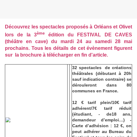
Découvrez les spectacles proposés
à Orléans et Olivet
ème
lors de la 3
édition du FESTIVAL DE CAVES
(théâtre en cave)
du mardi 24 au samedi 28 mai
prochains. Tous les détails de cet évènement figurent
sur la brochure à télécharger en fin d'article.
32 spectacles
de créations
théâtrales (
débutant à 20h
sauf indication contraire
)
se
dérouleront dans 80
communes en France.
12 € tarif plein/10€ tarif
adhérent/7€ tarif réduit
(étudiant, - de18 ans,
demandeur d’emploi…) -
Carte d’adhésion : 12 €, on
peut adhérer au Bureau du