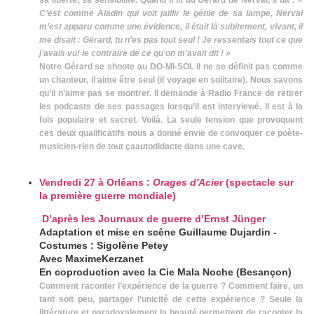
C’est comme Aladin qui voit jaillir le génie de sa lampe, Nerval
m’est apparu comme une évidence, il était là subitement, vivant, il
me disait : Gérard, tu n’es pas tout seul ! Je ressentais tout ce que
j’avais vu! le contraire de ce qu’on m’avait dit ! »
Notre Gérard se shoote au DO-MI-SOL il ne se définit pas comme
un chanteur, il aime être seul (il voyage en solitaire). Nous savons
qu’il n’aime pas se montrer. Il demande à Radio France de retirer
les podcasts de ses passages lorsqu’il est interviewé. Il est à la
fois populaire et secret. Voilà. La seule tension que provoquent
ces deux qualificatifs nous a donné envie de convoquer ce poète-
musicien-rien de tout çaautodidacte dans une cave.
Vendredi 27 à Orléans :
Orages d'Acier
(spectacle sur
la première guerre mondiale)
D’après les Journaux de guerre d’Ernst Jünger
Adaptation et mise en scène Guillaume Dujardin -
Costumes : Sigolène Petey
Avec MaximeKerzanet
En coproduction avec la Cie Mala Noche (Besançon)
Comment raconter l’expérience de la guerre ? Comment faire, un
tant soit peu, partager l’unicité de cette expérience ? Seule la
littérature et paradoxalement la beauté permettent de raconter la