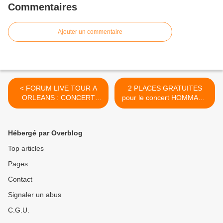
Commentaires
Ajouter un commentaire
< FORUM LIVE TOUR A
2 PLACES GRATUITES
ORLEANS : CONCERT
pour le concert HOMMAGE
GRATUIT le 4 mai avec
A BARBARA samedi 30 avril
Marina Kaye, Anggun, Lilian
à Saint Hilaire Saint
Renaud, Navii, Tibz
Mesmin. >
Hébergé par Overblog
Top articles
Pages
Contact
Signaler un abus
C.G.U.