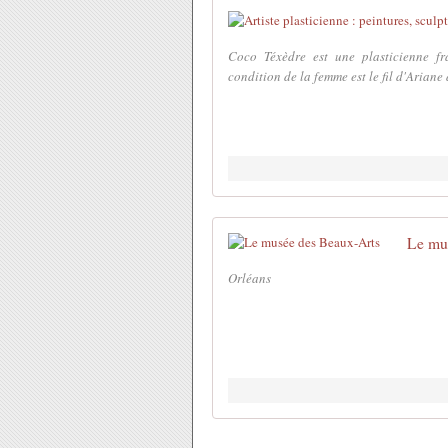
Coco Téxèdre est une plasticienne fra
condition de la femme est le fil d'Ariane
Le mu
Orléans