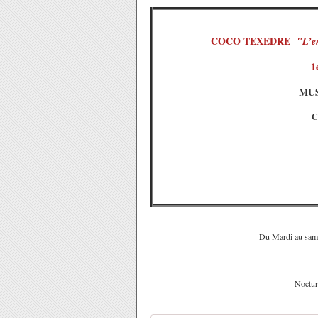
COCO TEXEDRE
"L’en
1
MUS
C
Du Mardi au same
Noctur