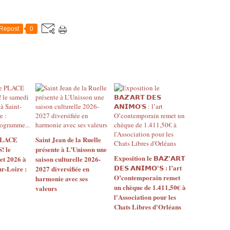
Repost
0
 PLACE
Saint Jean de la Ruelle
 le
présente à L’Unisson une
Exposition le 𝗕𝗔𝗭'𝗔𝗥𝗧
let 2026 à
saison culturelle 2026-
𝗗𝗘𝗦 𝗔𝗡𝗜𝗠𝗢'𝗦 : l’art
ur-Loire :
2027 diversifiée en
O’contemporain remet
harmonie avec ses
un chèque de 1.411,50€ à
valeurs
l'Association pour les
Chats Libres d'Orléans