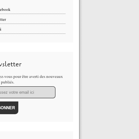
cebook
tter
S
sletter
z-vous pour être averti des nouveaux
s publiés.