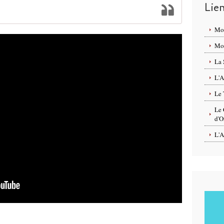
Lie
Mo
Mon
La 
L'A
Le 
Le 
d'O
L'A