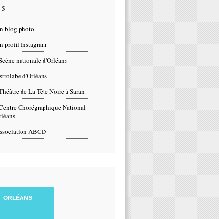
ns
n blog photo
 profil Instagram
Scène nationale d'Orléans
strolabe d'Orléans
Théâtre de La Tête Noire à Saran
Centre Chorégraphique National
rléans
ssociation ABCD