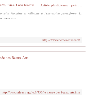
Artiste plasticienne : peintures, sculptures, livres - Coco Téxèdre
nçaise féministe et militante à l'expression protéiforme. La
 de son œuvre.
http://www.cocotexedre.com/
sée des Beaux-Arts
http://www.orleans-agglo.fr/330/le-musee-des-beaux-arts.htm