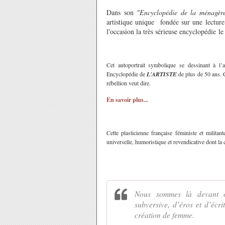
Dans son
"Encyclopédie de la ménagèr
artistique unique fondée sur une lectur
l'occasion
la très sérieuse encyclopédie
l
Cet autoportrait symbolique se dessinant à l
Encyclopédie de
L'ARTISTE
de plus de 50 ans. C
rébellion veut dire.
En savoir plus...
Cette plasticienne française féministe et milita
universelle, humoristique et revendicative dont la 
Nous sommes là devant o
subversive, d’éros et d’écr
création de femme.