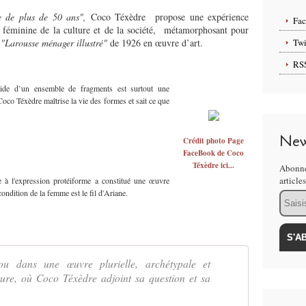
e de plus de 50 ans",
Coco Téxèdre
propose une expérience
Fa
e féminine de la culture et de la société, métamorphosant pour
e
"Larousse ménager illustré"
de 1926 en œuvre d’art.
Twi
RS
’aide d’un ensemble de fragments est surtout une
oco Téxèdre maîtrise la vie des formes et sait ce que
New
Crédit photo Page
FaceBook de Coco
Téxèdre ici...
Abonne
article
nte à l'expression protéiforme a constitué une œuvre
condition de la femme est le fil d'Ariane.
Email
u dans une œuvre plurielle, archétypale et
iture, où Coco Téxèdre adjoint sa question et sa