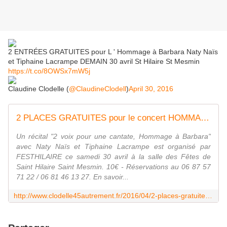
2 ENTRÉES GRATUITES pour L ' Hommage à Barbara Naty Naïs
et Tiphaine Lacrampe DEMAIN 30 avril St Hilaire St Mesmin
https://t.co/8OWSx7mW5j
Claudine Clodelle (
@ClaudineClodell
)
April 30, 2016
2 PLACES GRATUITES pour le concert HOMMAGE A BARBARA samedi 30 avril à Saint Hilaire Saint Mesmin. - VIVRE AUTREMENT VOS LOISIRS avec Clodelle
Un récital "2 voix pour une cantate, Hommage à Barbara"
avec Naty Naïs et Tiphaine Lacrampe est organisé par
FESTHILAIRE ce samedi 30 avril à la salle des Fêtes de
Saint Hilaire Saint Mesmin. 10€ - Réservations au 06 87 57
71 22 / 06 81 46 13 27. En savoir...
http://www.clodelle45autrement.fr/2016/04/2-places-gratuites-pour-le-concert-hommage-a-barbara-samedi-30-avril-a-saint-hilaire-saint-mesmin.html