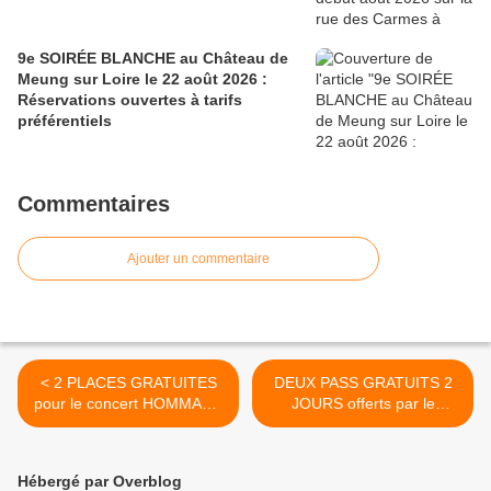
9e SOIRÉE BLANCHE au Château de
Meung sur Loire le 22 août 2026 :
Réservations ouvertes à tarifs
préférentiels
Commentaires
Ajouter un commentaire
< 2 PLACES GRATUITES
DEUX PASS GRATUITS 2
pour le concert HOMMAGE
JOURS offerts par le
A BARBARA samedi 30 avril
FESTIVAL MONTEREAU
à Saint Hilaire Saint
CONFLUENCES les 3 & 4
Mesmin.
juin 2016 >
Hébergé par Overblog