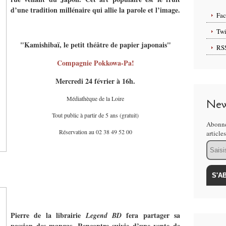
d’une tradition millénaire qui allie la parole et l’image.
Fa
Twi
"Kamishibaï, le petit théâtre de papier japonais"
RS
Compagnie Pokkowa-Pa!
Mercredi 24 février à 16h.
Médiathèque de la Loire
New
Tout public à partir de 5 ans (gratuit)
Abonne
Réservation au 02 38 49 52 00
article
Email
Pierre de la librairie
fera partager sa
Legend BD
passion des mangas
. Rencontre
suivie d’une vente de