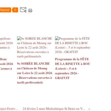
E
r
S
s
E
Repost
0
(
N
O
V
M
A
C
L
L
o
)
r
o
g
r
a
g
n
llons
Programme de la FÊTE
a
i
9e SOIRÉE BLANCHE
août 2026
DE LA BINETTE à BOU
n
s
au Château de Meung
 Carmes à
(Loiret) – 5 et 6
i
é
sur Loire le 22 août 2026
septembre 2026 -
s
d
: Réservations ouvertes à
GRATUIT
e
u
tarifs préférentiels
s
s
o
a
n
m
1
e
5
d
@Concerts_France MANGA G.A.M.E. Project Festival...
24 février 2 mars Médiathèque St Denis en Val...
è
i