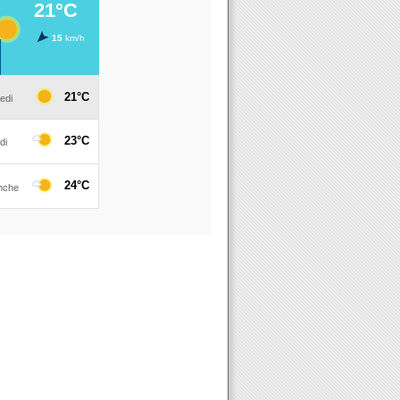
 BD BULLES EN VAL 2016 27 et 28 février Saint Denis en Val - V
oject, concert MANGA St Denis en Val 4 mars 2016 lors du Festi