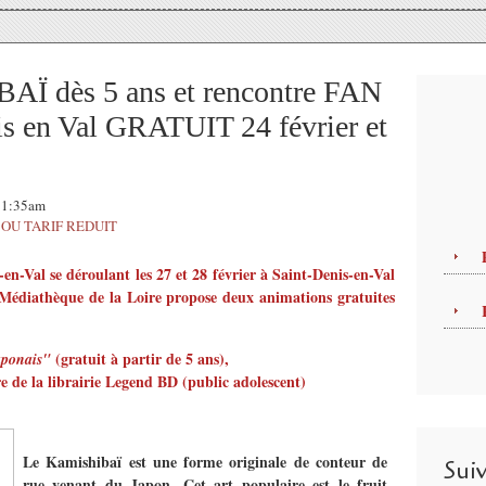
AÏ dès 5 ans et rencontre FAN
en Val GRATUIT 24 février et
 11:35am
 OU TARIF REDUIT
-en-Val se déroulant les 27 et 28 février à Saint-Denis-en-Val
Médiathèque de la Loire propose deux animations gratuites
(gratuit à partir de 5 ans),
japonais"
e de la librairie Legend BD (public adolescent)
Le Kamishibaï est une forme originale de conteur de
Sui
rue venant du Japon. Cet art populaire est le fruit