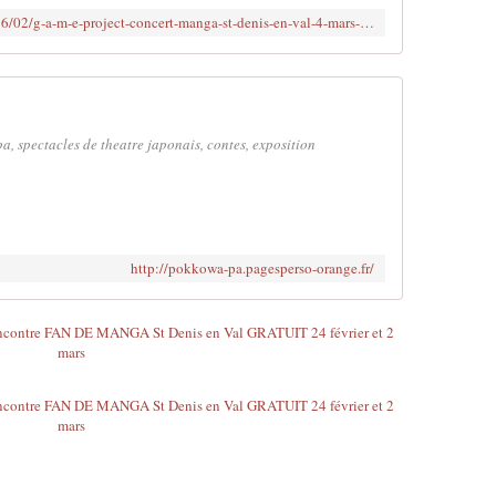
p
u
http://www.clodelle45autrement.fr/2016/02/g-a-m-e-project-concert-manga-st-denis-en-val-4-mars-2016-lors-du-festival-de-bd-bulles-en-val.html
o
1
u
5
r
è
l
m
a
e
C
F
 spectacles de theatre japonais, contes, exposition
u
e
l
s
t
t
u
i
r
v
http://pokkowa-pa.pagesperso-orange.fr/
e
a
e
l
t
d
l
e
e
B
s
D
L
B
o
U
i
L
s
L
i