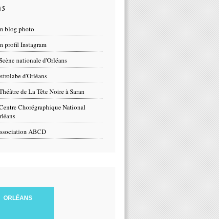
ns
n blog photo
 profil Instagram
Scène nationale d'Orléans
strolabe d'Orléans
Théâtre de La Tête Noire à Saran
Centre Chorégraphique National
rléans
ssociation ABCD