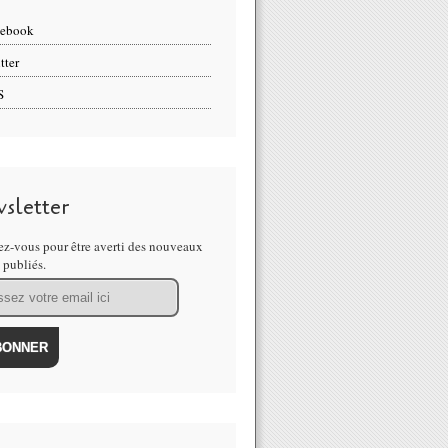
cebook
tter
S
sletter
z-vous pour être averti des nouveaux
s publiés.