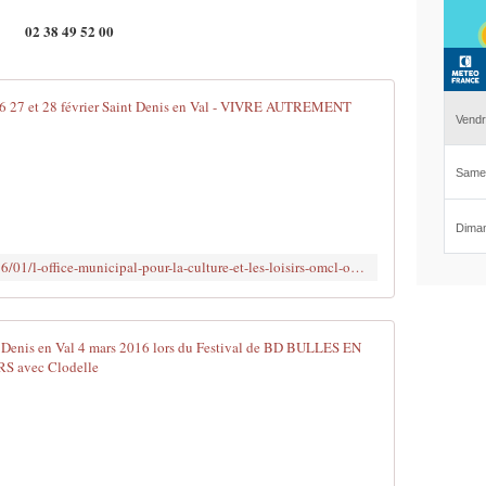
02 38 49 52 00
Festival de
L
'
O
ff
i
c
http://www.clodelle45autrement.fr/2016/01/l-office-municipal-pour-la-culture-et-les-loisirs-omcl-organise-son-15eme-festival-de-bd-bulles-en-val-du-samedi-27-et-dimanche-28-f
e
M
u
n
G.A.M.E. Pr
i
c
L
i
o
p
r
a
s
l
d