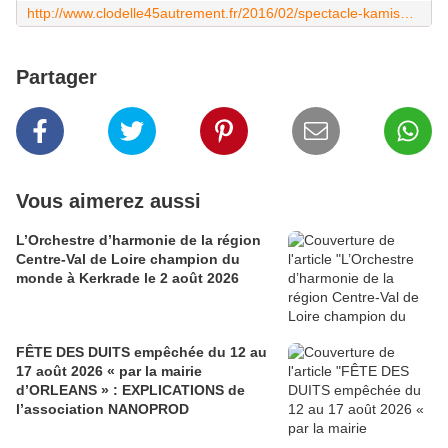
http://www.clodelle45autrement.fr/2016/02/spectacle-kamishibai-des-5-ans-et-rencontre-fan-de-manga-st-denis-en-val-gratuit-24-fevrier-et-2-mars.html
Partager
Vous aimerez aussi
L’Orchestre d’harmonie de la région
Centre-Val de Loire champion du
monde à Kerkrade le 2 août 2026
FÊTE DES DUITS empêchée du 12 au
17 août 2026 « par la mairie
d’ORLEANS » : EXPLICATIONS de
l’association NANOPROD