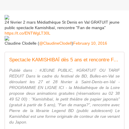
24 février 2 mars Médiathèque St Denis en Val GRATUIT jeune
public spectacle Kamishibaï, rencontre "Fan de manga"
https://t.co/ENTWgLT30L
Claudine Clodelle (
@ClaudineClodell
)
February 10, 2016
Spectacle KAMISHIBAÏ dès 5 ans et rencontre FAN DE MANGA St Denis en Val GRATUIT 24 février et 2 mars - VIVRE AUTREMENT VOS LOISIRS avec Clodelle
Publié dans : #JEUNE PUBLIC, #GRATUIT OU TARIF
REDUIT Dans le cadre du festival de BD, Bulles-en-Val se
déroulant les 27 et 28 février à Saint-Denis-en-Val -
PROGRAMME EN LIGNE ICI - la Médiathèque de la Loire
propose deux animations gratuites (réservations au 02 38
49 52 00) : "Kamishibaï, le petit théâtre de papier japonais"
(gratuit à partir de 5 ans), "Fan de manga?", rencontre avec
Pierre de la librairie Legend BD (public adolescent) Le
Kamishibaï est une forme originale de conteur de rue venant
du Japon.