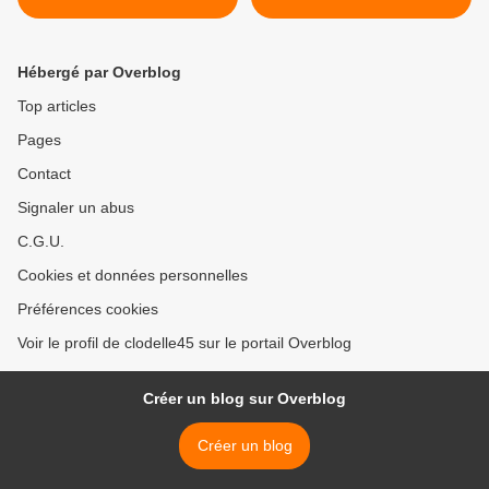
DE MANGA St Denis en Val
Halle de la Villette de PARIS
GRATUIT 24 février et 2
les 4, 5 et 6 Mars >
mars
Hébergé par Overblog
Top articles
Pages
Contact
Signaler un abus
C.G.U.
Cookies et données personnelles
Préférences cookies
Voir le profil de clodelle45 sur le portail Overblog
Créer un blog sur Overblog
Créer un blog