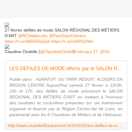
27 février défilés de mode SALON RÉGIONAL DES MÉTIERS
D'ART
@RCValdeLoire
@ParcExpoOrleans
https://t.co/4bEGRsq2yh
https://t.co/cIERDy0ldv
Claudine Clodelle (
@ClaudineClodell
)
February 27, 2016
LES DEFILES DE MODE offerts par le SALON REGIONAL DES METIERS D'ART 2016 A ORLEANS - VIVRE AUTREMENT VOS LOISIRS avec Clodelle
Publié dans : #GRATUIT OU TARIF REDUIT, #LOISIRS EN
REGION CENTRE Aujourd'hui samedi 27 février à 11h30,
15h et 17h, des défilés de mode animeront le SALON
RÉGIONAL DES MÉTIERS D'ART en mettant à l'honneur
des modistes et couturières présentes sur cet évènement
organisé et financé par la Région Centre-Val de Loire, en
partenariat avec les 6 Chambres de Métiers et de l'Artisanat.
http://www.clodelle45autrement.fr/2016/02/les-defiles-de-mode-offerts-par-le-salon-regional-des-metiers-d-art-2016-a-orleans.html