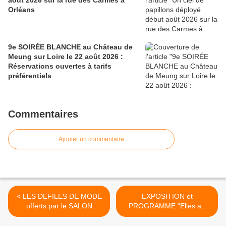
août 2026 sur la rue des Carmes à
Orléans
9e SOIRÉE BLANCHE au Château de
Meung sur Loire le 22 août 2026 :
Réservations ouvertes à tarifs
préférentiels
Commentaires
Ajouter un commentaire
< LES DEFILES DE MODE
EXPOSITION et
offerts par le SALON
PROGRAMME "Elles au
REGIONAL DES METIERS
Centre" MEUNG SUR
D'ART 2016 A ORLEANS
LOIRE 3 mars au 17 avril