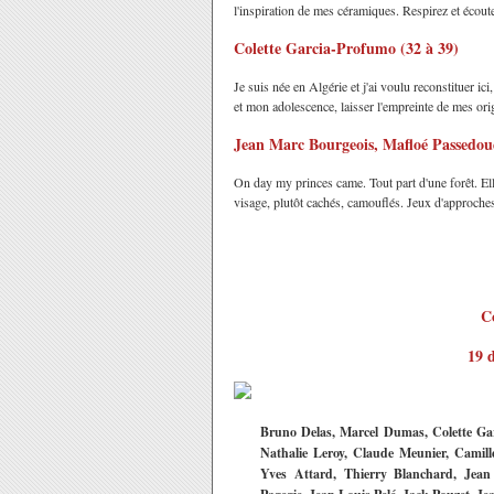
l'inspiration de mes céramiques. Respirez et écout
Colette Garcia-Profumo (32 à 39)
Je suis née en Algérie et j'ai voulu reconstituer ic
et mon adolescence, laisser l'empreinte de mes orig
Jean Marc Bourgeois, Mafloé Passedou
On day my princes came. Tout part d'une forêt. El
visage, plutôt cachés, camouflés. Jeux d'approche
Co
19 
Bruno Delas, Marcel Dumas, Colette Gar
Nathalie Leroy, Claude Meunier, Camil
Yves Attard, Thierry Blanchard, Jean