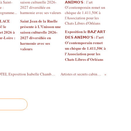
2
0
1
6
 PLACE
Saint Jean de la Ruelle
 le
présente à L’Unisson une
,
Exposition le 𝗕𝗔𝗭'𝗔𝗥𝗧
let 2026 à
saison culturelle 2026-
d
𝗗𝗘𝗦 𝗔𝗡𝗜𝗠𝗢'𝗦 : l’art
ur-Loire :
2027 diversifiée en
a
O’contemporain remet
harmonie avec ses
n
un chèque de 1.411,50€ à
valeurs
s
l'Association pour les
l
Chats Libres d'Orléans
e
c
a
GALERIE EPHEMERE EMPREINTE HOTEL Exposition Isabelle Chambon, Claude Harlicot et Nicolas Crozier jusqu'au 9 janvier 2016
Artistes et secrets cabinets Expo CUBIOSITES...
d
r
e
d
e
l
'
e
x