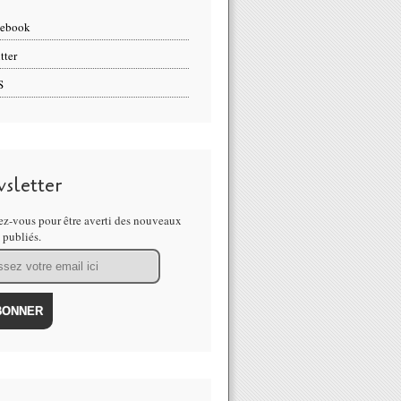
cebook
tter
S
sletter
z-vous pour être averti des nouveaux
s publiés.