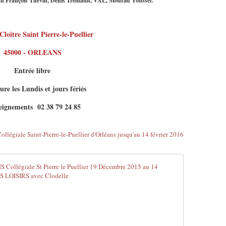
Jean François Thévin, Denis Trémault, VAL, Mourad Youssef.
Cloitre Saint Pierre-le-Puellier
45000 - ORLEANS
Entrée libre
re les Lundis et jours fériés
eignements 02 38 79 24 85
EXPOSITION 
D
u
1
9
d