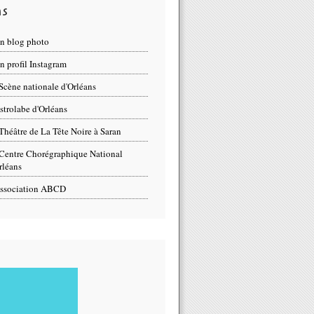
ns
n blog photo
 profil Instagram
Scène nationale d'Orléans
strolabe d'Orléans
Théâtre de La Tête Noire à Saran
Centre Chorégraphique National
rléans
ssociation ABCD