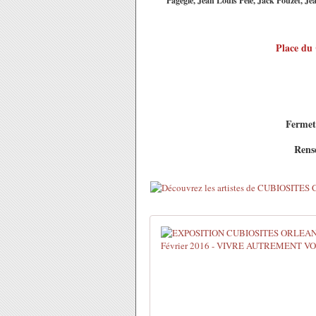
Pagegie, Jean Louis Pelé, Jack Pouzet, 
Place du 
Fermetu
Rens