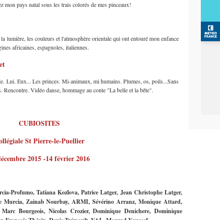
ez mon pays natal sous les trais colorés de mes pinceaux!
i, la lumière, les couleurs et l'atmosphère orientale qui ont entouré mon enfance
ines africaines, espagnoles, italiennes.
et
le. Lui. Eux... Les princes. Mi-animaux, mi humains. Plumes, os, poils...Sans
s. Rencontre. Vidéo danse, hommage au conte "La belle et la bête".
CUBIOSITES
llégiale St Pierre-le-Puellier
décembre 2015 -14 février 2016
cia-Profumo, Tatiana Kozlova, Patrice Latger, Jean Christophe Latger,
le Murcia, Zainab Nourbay, ARMI, Sévérino Arranz, Monique Attard,
 Marc Bourgeois, Nicolas Crozier, Dominique Denichere, Dominique