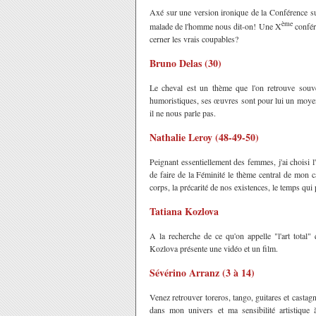
Axé sur une version ironique de la Conférence sur
ème
malade de l'homme nous dit-on! Une X
confére
cerner les vrais coupables?
Bruno Delas (30)
Le cheval est un thème que l'on retrouve souve
humoristiques, ses œuvres sont pour lui un moyen d'
il ne nous parle pas.
Nathalie Leroy (48-49-50)
Peignant essentiellement des femmes, j'ai choisi l
de faire de la Féminité le thème central de mon ca
corps, la précarité de nos existences, le temps qui
Tatiana Kozlova
A la recherche de ce qu'on appelle "l'art total" 
Kozlova présente une vidéo et un film.
Sévérino Arranz (3 à 14)
Venez retrouver toreros, tango, guitares et castag
dans mon univers et ma sensibilité artistique 