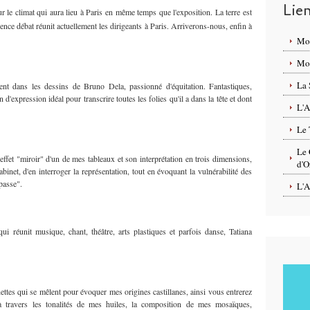
Lie
 le climat qui aura lieu à Paris en même temps que l'exposition. La terre est
nce débat réunit actuellement les dirigeants à Paris. Arriverons-nous, enfin à
Mo
Mon
La 
nt dans les dessins de Bruno Dela, passionné d'équitation. Fantastiques,
expression idéal pour transcrire toutes les folies qu'il a dans la tête et dont
L'A
Le 
Le 
'effet "miroir" d'un de mes tableaux et son interprétation en trois dimensions,
d'O
binet, d'en interroger la représentation, tout en évoquant la vulnérabilité des
 passe".
L'A
qui réunit musique, chant, théâtre, arts plastiques et parfois danse, Tatiana
nettes qui se mêlent pour évoquer mes origines castillanes, ainsi vous entrerez
à travers les tonalités de mes huiles, la composition de mes mosaïques,