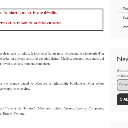
Fa
"cabinet", un artiste se dévoile.
Twi
rets et la raison de sa mise en scène...
RS
s deux sens primitifs, le toucher et la vue nous permettent la découverte d'un
New
z créer un univers sensoriel des plus riches. Matière, couleur, deux mots qui
n travail que dans mon environnement.
Abonne
article
Email
 Ma vie change quand je découvre la philosophie bouddhiste. Mon séjour
cette approche sereine.
 est "l'avenir de l'homme". Mère nourricière, Amante, Epouse, Compagne,
e, Egérie...Femme.