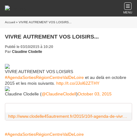
MENU
Accueil
» VIVRE AUTREMENT VOS LOISIRS...
VIVRE AUTREMENT VOS LOISIRS...
Publié le 03/10/2015 à 10:20
Par
Claudine Clodelle
VIVRE AUTREMENT VOS LOISIRS
#AgendaSortiesRégionCentreValDeLoire
et au delà en octobre
2015 et les mois suivants.
http://t.co/JJol62ZTHY
Claudine Clodelle (
@ClaudineClodell
)
October 03, 2015
http://www.clodelle45autrement.fr/2015/10/l-agenda-de-vivre-autrement-vos-loisirs-en-region-centre-val-de-loire-et-au-dela.html
#AgendaSortiesRégionCentreValDeLoire