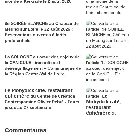
monde à Kerkrade le 2 août 2026
9e SOIRÉE BLANCHE au Château de
Meung sur Loire le 22 août 2026 :
Réservations ouvertes à tarifs
préférentiels
La SOLOGNE au cœur des enjeux de
la CANICULE : incendies et
désengrillagement – Communiqué de
la Région Centre-Val de Loire.
𝗟𝗲 𝗠𝗼𝗯𝘆𝗱𝗶𝗰𝗸 𝗰𝗮𝗳𝗲́, 𝗿𝗲𝘀𝘁𝗮𝘂𝗿𝗮𝗻𝘁
𝗲́𝗽𝗵𝗲́𝗺𝗲̀𝗿𝗲 du Centre de Création
Contemporaine Olivier Debré - Tours
jusqu'au 27 septembre
Commentaires