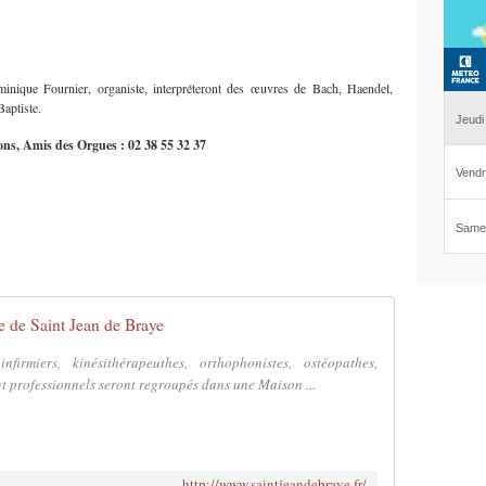
inique Fournier, organiste, interpréteront des œuvres de Bach, Haendel,
Baptiste.
tions, Amis des Orgues : 02 38
55 32 37
le de Saint Jean de Braye
infirmiers, kinésithérapeuthes, orthophonistes, ostéopathes,
t professionnels seront regroupés dans une Maison ...
http://www.saintjeandebraye.fr/