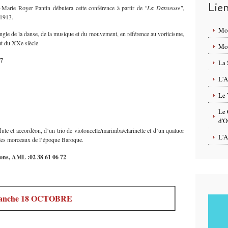
Lie
Marie Royer Pantin débutera cette conférence à partir de
"La Danseuse"
,
en 1913.
Mo
angle de la danse, de la musique et du mouvement, en référence au vorticisme,
t du XXe siècle.
Mon
37
La 
L'A
Le 
Le 
d'O
te et accordéon, d’un trio de violoncelle/marimba/clarinette et d’un quatuor
L'A
bles morceaux de l’époque Baroque.
tions, AML :02 38 61 06 72
anche 18 OCTOBRE