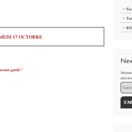
Fa
Twi
RS
MEDI 17 OCTOBRE
New
 avant-garde"
Abonne
article
Email