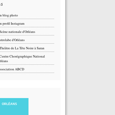
ns
n blog photo
 profil Instagram
Scène nationale d'Orléans
strolabe d'Orléans
Théâtre de La Tête Noire à Saran
Centre Chorégraphique National
rléans
ssociation ABCD