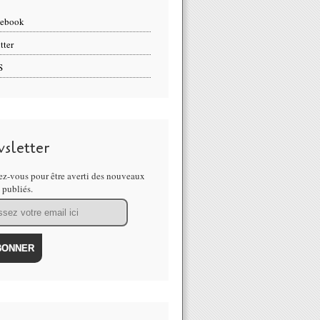
cebook
tter
S
sletter
z-vous pour être averti des nouveaux
s publiés.