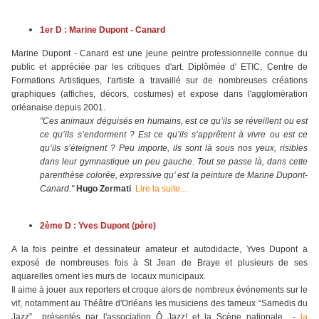
1er D :
Marine Dupont - Canard
Marine Dupont - Canard est une jeune peintre professionnelle connue du
public et appréciée par les critiques d'art. Diplômée d' ETIC, Centre de
Formations Artistiques, l'artiste a travaillé sur de nombreuses créations
graphiques (affiches, décors, costumes) et expose dans l'agglomération
orléanaise depuis 2001.
"Ces animaux déguisés en humains, est ce qu’ils se réveillent ou est
ce qu’ils s’endorment ? Est ce qu’ils s’apprêtent à vivre ou est ce
qu’ils s’éteignent ? Peu importe, ils sont là sous nos yeux, risibles
dans leur gymnastique un peu gauche. Tout se passe là, dans cette
parenthèse colorée, expressive qu’ est la peinture de Marine Dupont-
Canard."
Hugo Zermati
Lire la suite...
2ème D :
Yves Dupont
(père)
A la fois peintre et dessinateur amateur et autodidacte,
Yves Dupont
a
exposé de nombreuses fois à St Jean de Braye et plusieurs de ses
aquarelles ornent les murs de locaux municipaux.
Il aime à jouer aux reporters et croque alors de nombreux événements sur le
vif, notamment
au Théâtre d'Orléans
les musiciens des fameux “Samedis du
Jazz”
présentés par l'association Ô Jazz! et la Scène nationale -
la