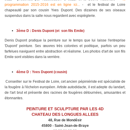
programmation 2015-2016 est en ligne ici...
- et
le festival de Loire
chapeauté par son cousin Yves Dupont.
Des dizaines de ses oiseaux
suspendus dans la salle nous regardent avec espièglerie.
3ème D :
Denis Dupont (et son fils Emile)
Denis Dupont pratique la peinture sur le temps que lui laisse l'entreprise
'Dupont' peinture. Ses œuvres très colorées et poétique, parfois un peu
farfelues naviguent entre abstraction et réalisme. Les photos d'art de son fils
Emile sont visibles dans la verrière.
4ème D :
Yves Dupont (cousin)
Conseiller sur le Festival de Loire, cet ancien pépiniériste est spécialiste de
la fougère à l'échelon européen. Artiste autodidacte, il est adepte du landart,
de l'art brut et présente des racines de fougères détournées, amusantes et
étonnantes.
PEINTURE ET SCULPTURE PAR LES 4D
CHATEAU DES LONGUES ALLEES
48, Rue de Mondésir
45800 - Saint-Jean-de-Braye