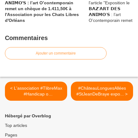
𝗔𝗡𝗜𝗠𝗢'𝗦 : l’art O’contemporain
remet un chèque de 1.411,50€ à
l'Association pour les Chats Libres
d'Orléans
Commentaires
Ajouter un commentaire
< L'association #TlibreMax
#ChâteauLonguesAllées
#Handicap o
#StJeanDeBraye expo... >
#1MaxDeJazz...
Hébergé par Overblog
Top articles
Pages