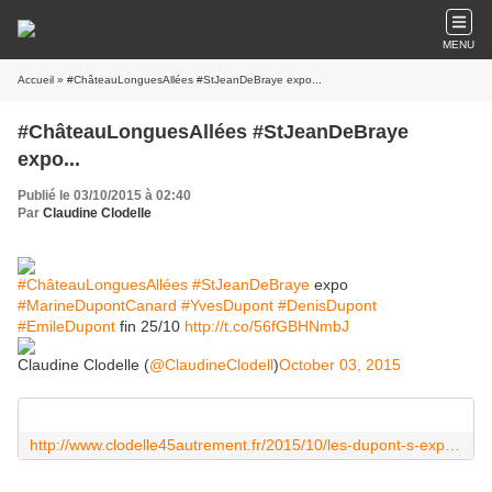
MENU
Accueil
» #ChâteauLonguesAllées #StJeanDeBraye expo...
#ChâteauLonguesAllées #StJeanDeBraye
expo...
Publié le 03/10/2015 à 02:40
Par
Claudine Clodelle
#ChâteauLonguesAllées
#StJeanDeBraye
expo
#MarineDupontCanard
#YvesDupont
#DenisDupont
#EmileDupont
fin 25/10
http://t.co/56fGBHNmbJ
Claudine Clodelle (
@ClaudineClodell
)
October 03, 2015
http://www.clodelle45autrement.fr/2015/10/les-dupont-s-exposent-en-4d-a-saint-jean-de-braye-jusqu-au-25-octobre.html