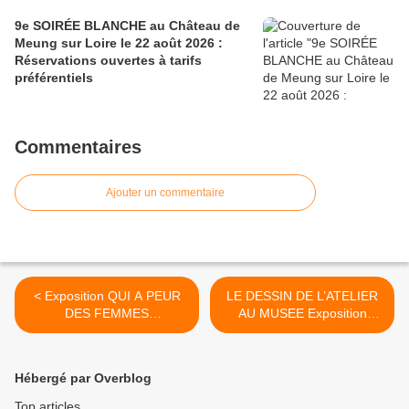
9e SOIRÉE BLANCHE au Château de
Meung sur Loire le 22 août 2026 :
Réservations ouvertes à tarifs
préférentiels
Commentaires
Ajouter un commentaire
< Exposition QUI A PEUR
LE DESSIN DE L’ATELIER
DES FEMMES
AU MUSEE Exposition
PHOTOGRAPHES? Musée
musée des Beaux‐Arts
de l'Orangerie Musée
Orléans 15 octobre 2015 31
d'Orsay jusqu'au 25 janvier
janvier 2016 >
Hébergé par Overblog
2016
Top articles