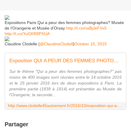
Expositions Paris Qui a peur des femmes photographes? Musée
de l'Orangerie et Musée d'Orsay
http://t.co/naBjJeFVx5
http://t.co/YuGKR8PXUA
Claudine Clodelle (
@ClaudineClodell
)
October 15, 2015
Exposition QUI A PEUR DES FEMMES PHOTOGRAPHES? Musée de l'Orangerie Musée d'Orsay jusqu'au 25 janvier 2016 - VIVRE AUTREMENT VOS LOISIRS avec Clodelle
Sur le thème "Qui a peur des femmes photographes?" pas
moins de 400 images sont réunies entre le 14 octobre 2015
et le 25 janvier 2016 lors de deux expositions à Paris. La
première partie (1839 à 1914) est présentée au Musée de
l'Orangerie, la seconde...
http://www.clodelle45autrement.fr/2015/10/exposition-qui-a-peur-des-femmes-photographes-musee-de-l-orangerie-musee-d-orsay-jusqu-au-25-janvier-2016.html
Partager