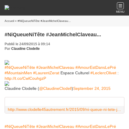
MENU
Accueil
» #NiQueueNiTête #JeanMichelClaveau...
#NiQueueNiTête #JeanMichelClaveau...
Publié le 24/09/2015 à 09:14
Par
Claudine Clodelle
#NiQueueNiTête
#JeanMichelClaveau
#AmourEstDansLePré
#MountainMen
​
#LaurentZerat
​ Espace Culturel
#LeclercOlivet
​ :
http://t.co/CwlCouhgzP
Claudine Clodelle (
@ClaudineClodell
)
September 24, 2015
http://www.clodelle45autrement.fr/2015/09/ni-queue-ni-tete-jean-michel-claveau-mountain-men-et-laurent-zerat-au-centre-culturel-leclerc-d-olivet.html
#NiQueueNiTête
#JeanMichelClaveau
#AmourEstDansLePré