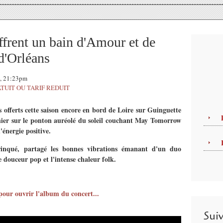
nt un bain d'Amour et de
d'Orléans
5, 21:23pm
TUIT OU TARIF REDUIT
 offerts cette saison encore en bord de Loire sur Guinguette
nier sur le ponton auréolé du soleil couchant May Tomorrow
énergie positive.
trinqué, partagé les bonnes vibrations émanant d'un duo
 douceur pop et l'intense chaleur folk.
 pour ouvrir l'album du concert...
Sui