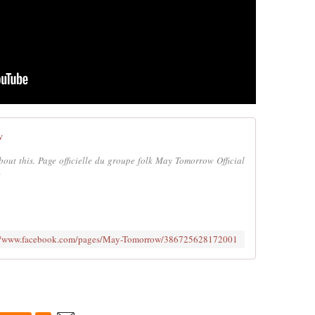
w
out this. Page officielle du groupe folk May Tomorrow Official
w
://www.facebook.com/pages/May-Tomorrow/386725628172001