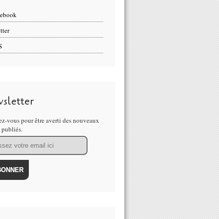
cebook
tter
S
sletter
z-vous pour être averti des nouveaux
s publiés.