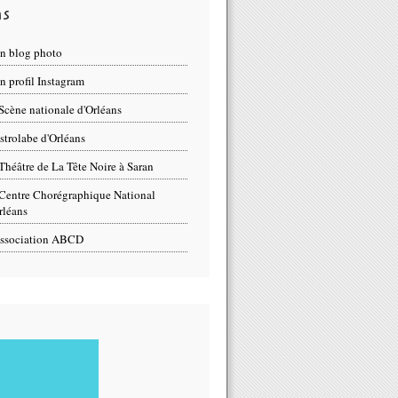
ns
n blog photo
 profil Instagram
Scène nationale d'Orléans
strolabe d'Orléans
Théâtre de La Tête Noire à Saran
Centre Chorégraphique National
rléans
ssociation ABCD