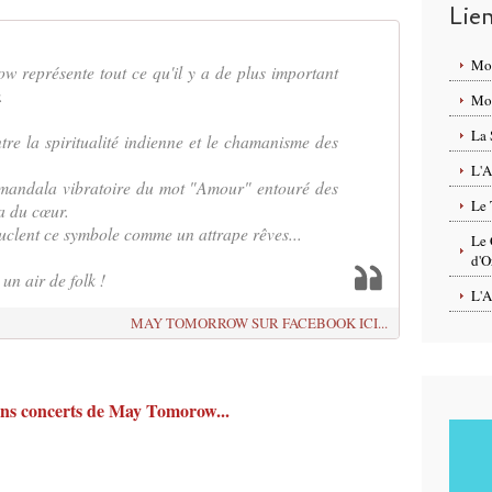
Lie
Mo
 représente tout ce qu'il y a de plus important
.
Mon
La 
tre la spiritualité indienne et le chamanisme des
L'A
e mandala vibratoire du mot "Amour" entouré des
Le 
a du cœur.
ouclent ce symbole comme un attrape rêves...
Le 
d'O
un air de folk !
L'A
MAY TOMORROW SUR FACEBOOK ICI...
ns concerts de May Tomorow...