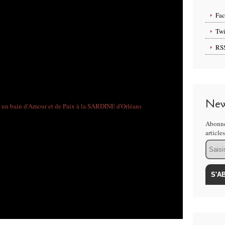
Fa
Twi
RS
New
Abonne
article
Email