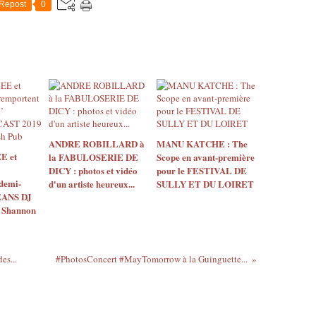
Repost
0
ANDRE ROBILLARD à
MANU KATCHE : The
E et
la FABULOSERIE DE
Scope en avant-première
DICY : photos et vidéo
pour le FESTIVAL DE
demi-
d'un artiste heureux...
SULLY ET DU LOIRET
ÉANS DJ
 Shannon
es...
#PhotosConcert #MayTomorrow​ à la Guinguette...