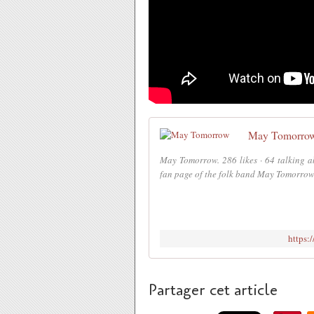
May Tomorro
May Tomorrow. 286 likes · 64 talking ab
fan page of the folk band May Tomorro
https
Partager cet article