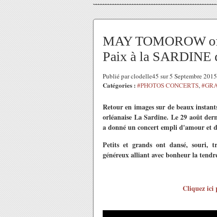
MAY TOMOROW offre
Paix à la SARDINE 
Publié par clodelle45 sur 5 Septembre 201
Catégories :
#PHOTOS CONCERTS
,
#GRA
Retour en images sur de beaux instants
orléanaise La Sardine. Le 29 août der
a donné un concert empli d'amour et d'
Petits et grands ont dansé, souri, 
généreux alliant avec bonheur la tendre
Cliquez ici