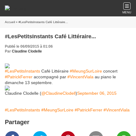
MENU
Accueil
» #LesPetitsInstants Café Littéraire...
#LesPetitsInstants Café Littéraire...
Publié le 06/09/2015 à 01:06
Par
Claudine Clodelle
#LesPetitsInstants
Café Littéraire
#MeungSurLoire
concert
#PatrickFerrer
accompagné par
#VincentViala
au piano le
dimanche 13 septembre.
Claudine Clodelle (
@ClaudineClodell
)
September 06, 2015
#LesPetitsInstants
#MeungSurLoire
#PatrickFerrer
#VincentViala
Partager