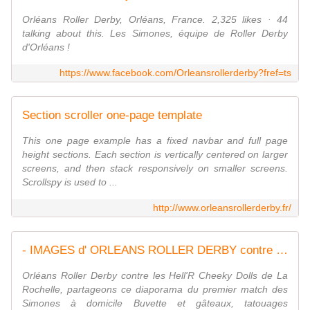
Orléans Roller Derby, Orléans, France. 2,325 likes · 44
talking about this. Les Simones, équipe de Roller Derby
d'Orléans !
https://www.facebook.com/Orleansrollerderby?fref=ts
Section scroller one-page template
This one page example has a fixed navbar and full page
height sections. Each section is vertically centered on larger
screens, and then stack responsively on smaller screens.
Scrollspy is used to ...
http://www.orleansrollerderby.fr/
- IMAGES d' ORLEANS ROLLER DERBY contre Hell'R Cheeky Dolls LA ROCHELLE 11 janvier 2015 - VIVRE AUTREMENT VOS LOISIRS avec Clodelle
Orléans Roller Derby contre les Hell'R Cheeky Dolls de La
Rochelle, partageons ce diaporama du premier match des
Simones à domicile Buvette et gâteaux, tatouages