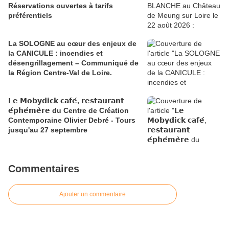
Réservations ouvertes à tarifs
préférentiels
La SOLOGNE au cœur des enjeux de
la CANICULE : incendies et
désengrillagement – Communiqué de
la Région Centre-Val de Loire.
𝗟𝗲 𝗠𝗼𝗯𝘆𝗱𝗶𝗰𝗸 𝗰𝗮𝗳𝗲́, 𝗿𝗲𝘀𝘁𝗮𝘂𝗿𝗮𝗻𝘁
𝗲́𝗽𝗵𝗲́𝗺𝗲̀𝗿𝗲 du Centre de Création
Contemporaine Olivier Debré - Tours
jusqu'au 27 septembre
Commentaires
Ajouter un commentaire