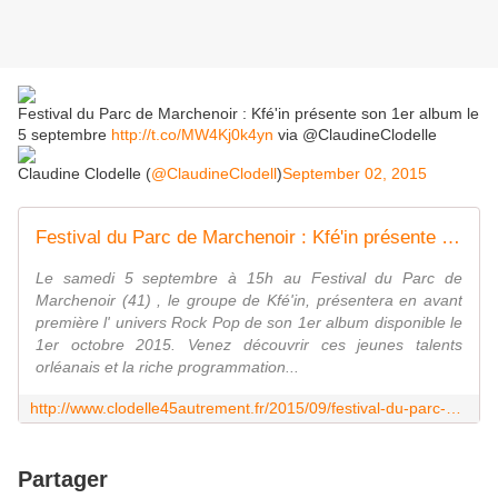
Festival du Parc de Marchenoir : Kfé'in présente son 1er album le
5 septembre
http://t.co/MW4Kj0k4yn
via @ClaudineClodelle
Claudine Clodelle (
@ClaudineClodell
)
September 02, 2015
Festival du Parc de Marchenoir : Kfé'in présente son 1er album le 5 septembre - VIVRE AUTREMENT VOS LOISIRS avec Clodelle
Le samedi 5 septembre à 15h au Festival du Parc de
Marchenoir (41) , le groupe de Kfé'in, présentera en avant
première l' univers Rock Pop de son 1er album disponible le
1er octobre 2015. Venez découvrir ces jeunes talents
orléanais et la riche programmation...
http://www.clodelle45autrement.fr/2015/09/festival-du-parc-de-marchenoir-kfe-in-presente-son-1er-album-le-5-septembre.html?utm_source=_ob_share&utm_medium=_ob_twitter&utm_campaign=_ob_sharebar
Partager