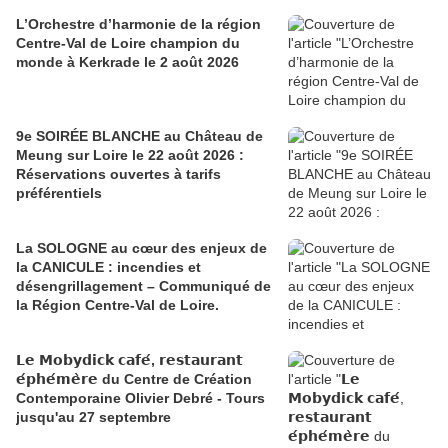
L’Orchestre d’harmonie de la région
Centre-Val de Loire champion du
monde à Kerkrade le 2 août 2026
9e SOIRÉE BLANCHE au Château de
Meung sur Loire le 22 août 2026 :
Réservations ouvertes à tarifs
préférentiels
La SOLOGNE au cœur des enjeux de
la CANICULE : incendies et
désengrillagement – Communiqué de
la Région Centre-Val de Loire.
𝗟𝗲 𝗠𝗼𝗯𝘆𝗱𝗶𝗰𝗸 𝗰𝗮𝗳𝗲́, 𝗿𝗲𝘀𝘁𝗮𝘂𝗿𝗮𝗻𝘁
𝗲́𝗽𝗵𝗲́𝗺𝗲̀𝗿𝗲 du Centre de Création
Contemporaine Olivier Debré - Tours
jusqu'au 27 septembre