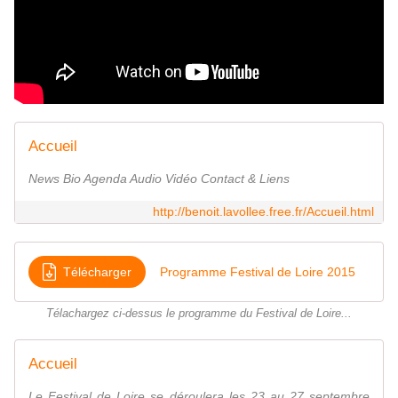
Accueil
News Bio Agenda Audio Vidéo Contact & Liens
http://benoit.lavollee.free.fr/Accueil.html
Télécharger
Programme Festival de Loire 2015
Télachargez ci-dessus le programme du Festival de Loire...
Accueil
Le Festival de Loire se déroulera les 23 au 27 septembre