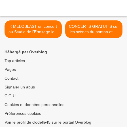
< MELOBLAST en concert
CONCERTS GRATUITS sur
au Studio de l'Ermitage le 7
les scènes du ponton et de
octobre - sortie nationale de
la dame tranquille au
Funambul(e)
FESTIVAL DE LOIRE 2015
>
Hébergé par Overblog
Top articles
Pages
Contact
Signaler un abus
C.G.U.
Cookies et données personnelles
Préférences cookies
Voir le profil de clodelle45 sur le portail Overblog