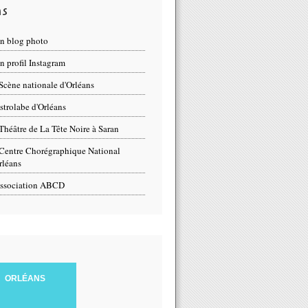
ns
n blog photo
 profil Instagram
Scène nationale d'Orléans
strolabe d'Orléans
Théâtre de La Tête Noire à Saran
Centre Chorégraphique National
rléans
ssociation ABCD