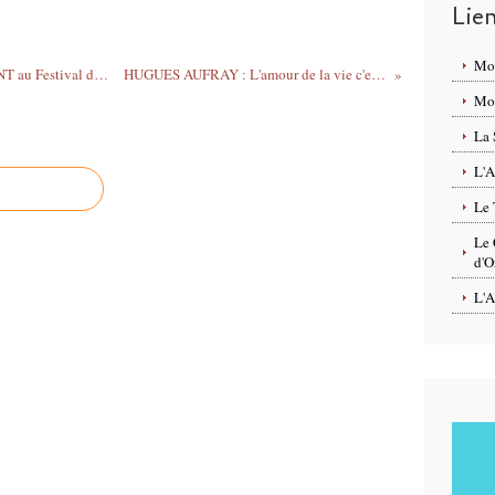
Lie
'
i
n
Mo
Vibrantes émotions avec DENEZ PRIGENT au Festival du Chant de Marin 2015 à Paimpol
HUGUES AUFRAY : L'amour de la vie c'est mon élixir de jeunesse !
t
Mon
i
t
La 
u
L'A
l
e
Le 
"
U
Le 
d'O
l
l
L'A
i
o
r
z
h
v
u
r
z