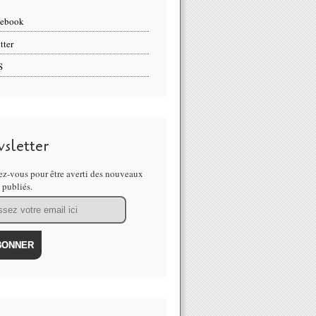
cebook
tter
S
sletter
z-vous pour être averti des nouveaux
s publiés.