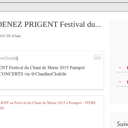
 DENEZ PRIGENT Festival du...
2015, 02:43am
neClodell
)
T Festival du Chant de Marin 2015 Paimpol
CONCERTS via @ClaudineClodelle
Vibrantes é
L
e
Sui
7