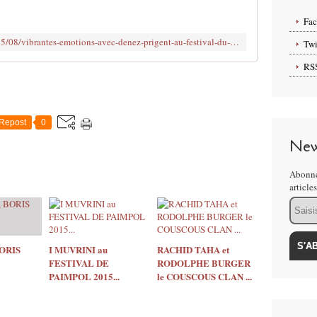
è
m
Fa
e
http://www.clodelle45autrement.fr/2015/08/vibrantes-emotions-avec-denez-prigent-au-festival-du-chant-de-marin-2015-a-paimpol.html?utm_source=_ob_share&utm_medium=_ob_twitter&utm_campaign=_ob_sharebar
Twi
a
l
RS
b
u
m
d
Repost
0
e
New
D
e
Abonne
n
article
e
Email
z
P
r
i
BORIS
I MUVRINI au
RACHID TAHA et
g
FESTIVAL DE
RODOLPHE BURGER
e
PAIMPOL 2015...
le COUSCOUS CLAN ...
n
t
s