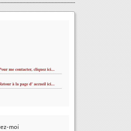
Pour me contacter, cliquez ici...
Retour à la page d' accueil ici...
motions avec DENEZ PRIGENT au Festival du Chant de Marin 2015
vez-moi