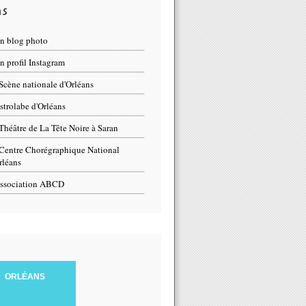
ns
n blog photo
 profil Instagram
Scène nationale d'Orléans
strolabe d'Orléans
Théâtre de La Tête Noire à Saran
Centre Chorégraphique National
rléans
ssociation ABCD