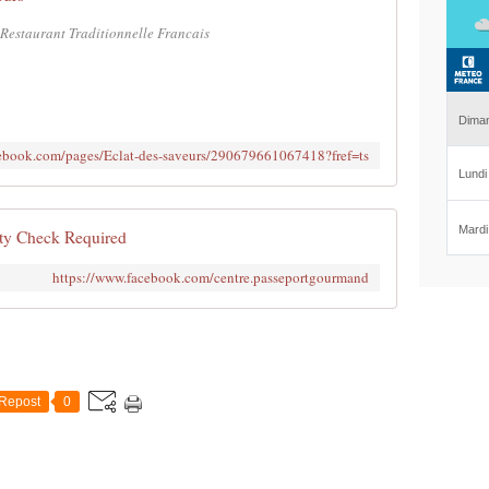
. Restaurant Traditionnelle Francais
cebook.com/pages/Eclat-des-saveurs/290679661067418?fref=ts
ty Check Required
https://www.facebook.com/centre.passeportgourmand
Repost
0