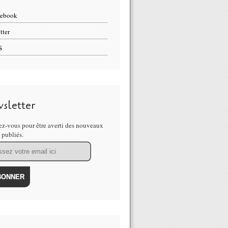
cebook
tter
S
sletter
z-vous pour être averti des nouveaux
s publiés.