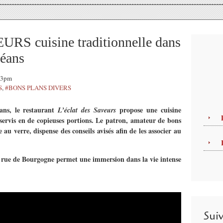
S cuisine traditionnelle dans
léans
:23pm
S
,
#BONS PLANS DIVERS
éans, le restaurant
propose une cuisine
L’éclat des Saveurs
s servis en de copieuses portions. Le patron, amateur de bons
 au verre, dispense des conseils avisés afin de les associer au
 la rue de Bourgogne permet une immersion dans la vie intense
Sui