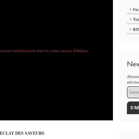
Fa
Twi
RS
New
Abonne
article
Email
'ECLAT DES SAVEURS