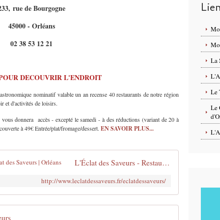
Lie
233, rue de Bourgogne
45000 - Orléans
Mo
02 38 53 12 21
Mon
La 
L'A
POUR DECOUVRIR L'ENDROIT
Le 
tronomique nominatif valable un an recense 40 restaurants de notre région
 et d'activités de loisirs.
Le 
d'O
e vous donnera accès - excepté le samedi - à des réductions (variant de 20 à
ouverte à 49€ Entrée/plat/fromage/dessert.
EN SAVOIR PLUS...
L'A
L'Éclat des Saveurs - Restaurant L'Eclat des Saveurs | Orléans
http://www.leclatdessaveurs.fr/eclatdessaveurs/
eurs