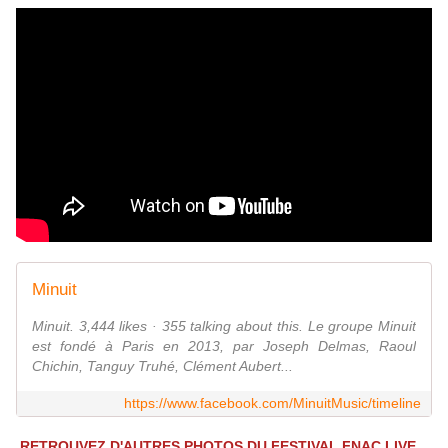
Minuit
Minuit. 3,444 likes · 355 talking about this. Le groupe Minuit
est fondé à Paris en 2013, par Joseph Delmas, Raoul
Chichin, Tanguy Truhé, Clément Aubert...
https://www.facebook.com/MinuitMusic/timeline
RETROUVEZ D'AUTRES PHOTOS DU FESTIVAL FNAC LIVE...