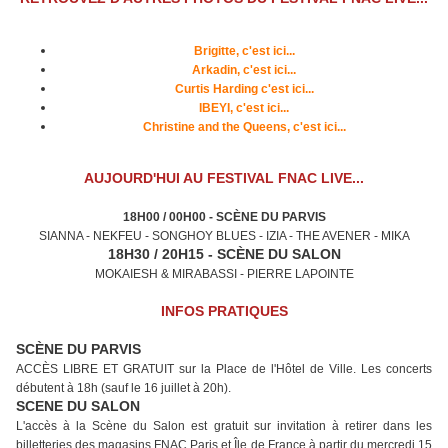
Brigitte, c'est ici...
Arkadin, c'est ici...
Curtis Harding c'est ici...
IBEYI, c'est ici...
Christine and the Queens, c'est ici...
AUJOURD'HUI AU FESTIVAL FNAC LIVE...
18H00 / 00H00 - SCÈNE DU PARVIS
SIANNA - NEKFEU - SONGHOY BLUES - IZIA - THE AVENER - MIKA
18H30 / 20H15 - SCÈNE DU SALON
MOKAIESH & MIRABASSI - PIERRE LAPOINTE
INFOS PRATIQUES
SCÈNE DU PARVIS
ACCÈS LIBRE ET GRATUIT sur la Place de l'Hôtel de Ville. Les concerts
débutent à 18h (sauf le 16 juillet à 20h).
SCENE DU SALON
L'accès à la Scène du Salon est gratuit sur invitation à retirer dans les
billetteries des magasins FNAC Paris et Île de France à partir du mercredi 15