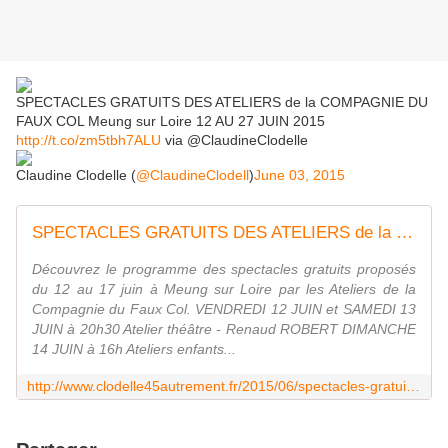
SPECTACLES GRATUITS DES ATELIERS de la COMPAGNIE DU
FAUX COL Meung sur Loire 12 AU 27 JUIN 2015
http://t.co/zm5tbh7ALU
via @ClaudineClodelle
Claudine Clodelle (
@ClaudineClodell
)
June 03, 2015
SPECTACLES GRATUITS DES ATELIERS de la COMPAGNIE DU FAUX COL Meung sur Loire 12 AU 27 JUIN 2015 - VIVRE AUTREMENT VOS LOISIRS avec Clodelle
Découvrez le programme des spectacles gratuits proposés
du 12 au 17 juin à Meung sur Loire par les Ateliers de la
Compagnie du Faux Col. VENDREDI 12 JUIN et SAMEDI 13
JUIN à 20h30 Atelier théâtre - Renaud ROBERT DIMANCHE
14 JUIN à 16h Ateliers enfants...
http://www.clodelle45autrement.fr/2015/06/spectacles-gratuits-des-ateliers-de-la-compagnie-du-faux-col-meung-sur-loire-12-au-27-juin-2015.html