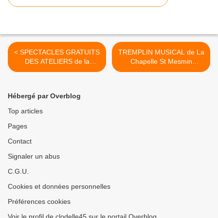
< SPECTACLES GRATUITS
TREMPLIN MUSICAL de La
DES ATELIERS de la
Chapelle St Mesmin
COMPAGNIE...
MARMOUZ GARDEN
remplace BIRMINGHAM le
21 juin >
Hébergé par Overblog
Top articles
Pages
Contact
Signaler un abus
C.G.U.
Cookies et données personnelles
Préférences cookies
Voir le profil de clodelle45 sur le portail Overblog