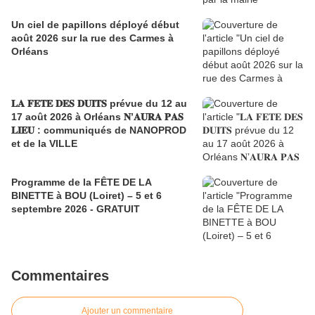
Un ciel de papillons déployé début
août 2026 sur la rue des Carmes à
Orléans
𝐋𝐀 𝐅𝐄𝐓𝐄 𝐃𝐄𝐒 𝐃𝐔𝐈𝐓𝐒 prévue du 12 au
17 août 2026 à Orléans 𝐍’𝐀𝐔𝐑𝐀 𝐏𝐀𝐒
𝐋𝐈𝐄𝐔 : communiqués de NANOPROD
et de la VILLE
Programme de la FÊTE DE LA
BINETTE à BOU (Loiret) – 5 et 6
septembre 2026 - GRATUIT
Commentaires
Ajouter un commentaire