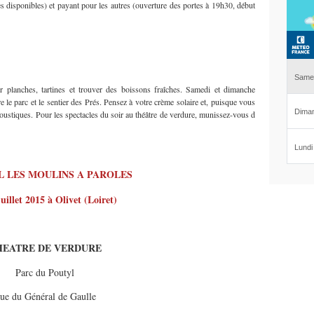
es disponibles) et payant pour les autres (ouverture des portes à 19h30, début
r planches, tartines et trouver des boissons fraîches. Samedi et dimanche
 le parc et le sentier des Prés. Pensez à votre crème solaire et, puisque vous
 moustiques. Pour les spectacles du soir au théâtre de verdure, munissez-vous d
L LES MOULINS A PAROLES
juillet 2015 à Olivet (Loiret)
HEATRE DE VERDURE
Parc du Poutyl
ue du Général de Gaulle