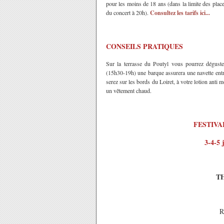
pour les moins de 18 ans (dans la limite des plac
du concert à 20h).
Consultez les tarifs ici...
CONSEILS PRATIQUES
Sur la terrasse du Poutyl vous pourrez déguste
(15h30-19h) une barque assurera une navette entre
serez sur les bords du Loiret, à votre lotion anti
un vêtement chaud.
FESTIVA
3-4-5 
T
R