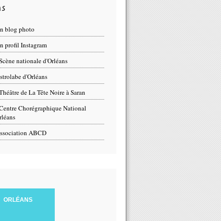
ns
n blog photo
 profil Instagram
Scène nationale d'Orléans
strolabe d'Orléans
Théâtre de La Tête Noire à Saran
Centre Chorégraphique National
rléans
ssociation ABCD