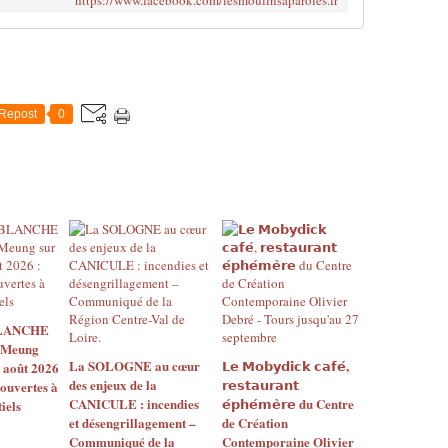
Repost
0
BLANCHE
 Meung
La SOLOGNE au cœur
𝗟𝗲 𝗠𝗼𝗯𝘆𝗱𝗶𝗰𝗸 𝗰𝗮𝗳𝗲́,
2 août 2026
des enjeux de la
𝗿𝗲𝘀𝘁𝗮𝘂𝗿𝗮𝗻𝘁
 ouvertes à
CANICULE : incendies
𝗲́𝗽𝗵𝗲́𝗺𝗲̀𝗿𝗲 du Centre
iels
et désengrillagement –
de Création
Communiqué de la
Contemporaine Olivier