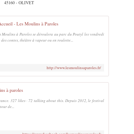
45160 - OLIVET
Accueil - Les Moulins à Paroles
es Moulins à Paroles se déroulera au parc du Poutyl les vendredi
 des contes, théâtre à vapeur ou en roulotte...
http://www.lesmoulinsaparoles.fr/
ns à paroles
ance. 327 likes · 72 talking about this. Depuis 2012, le festival
our de...
https://www.facebook.com/lesmoulinsaparoles.fr