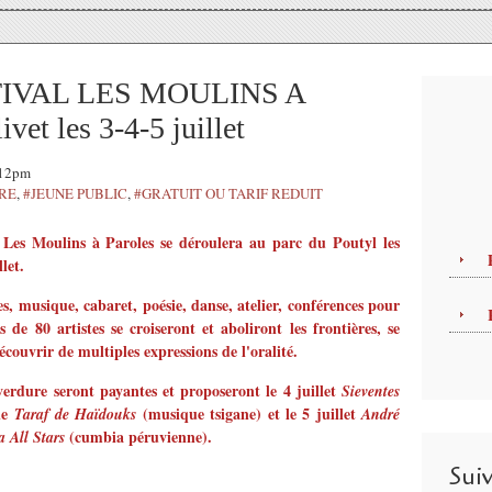
TIVAL LES MOULINS A
t les 3-4-5 juillet
:12pm
TRE
,
#JEUNE PUBLIC
,
#GRATUIT OU TARIF REDUIT
l Les Moulins à Paroles se déroulera au parc du Poutyl les
let.
s, musique, cabaret, poésie, danse, atelier, conférences pour
s de 80 artistes se croiseront et aboliront les frontières, se
ouvrir de multiples expressions de l'oralité.
verdure seront payantes et proposeront le 4 juillet
Sieventes
le
(musique tsigane) et le 5 juillet
Taraf de Haïdouks
André
(cumbia péruvienne).
 All Stars
Sui