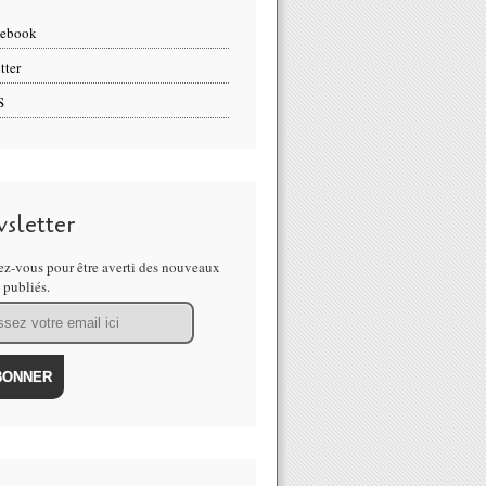
cebook
tter
S
sletter
z-vous pour être averti des nouveaux
s publiés.