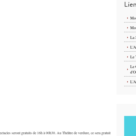
Lie
Mo
Mon
La 
L'A
Le 
Le 
d'O
L'A
pectacles seront gratuits de 16h à 00h30. Au Théâtre de verdure, ce sera gratuit