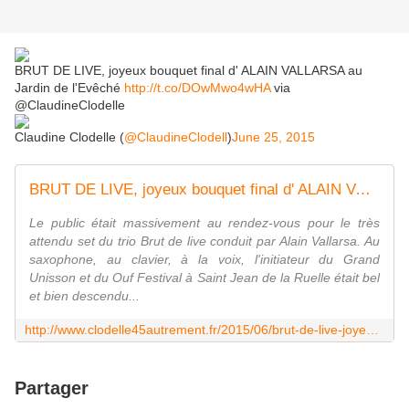
BRUT DE LIVE, joyeux bouquet final d' ALAIN VALLARSA au
Jardin de l'Evêché
http://t.co/DOwMwo4wHA
via
@ClaudineClodelle
Claudine Clodelle (
@ClaudineClodell
)
June 25, 2015
BRUT DE LIVE, joyeux bouquet final d' ALAIN VALLARSA au Jardin de l'Evêché - VIVRE AUTREMENT VOS LOISIRS avec Clodelle
Le public était massivement au rendez-vous pour le très
attendu set du trio Brut de live conduit par Alain Vallarsa. Au
saxophone, au clavier, à la voix, l'initiateur du Grand
Unisson et du Ouf Festival à Saint Jean de la Ruelle était bel
et bien descendu...
http://www.clodelle45autrement.fr/2015/06/brut-de-live-joyeux-bouquet-final-d-alain-vallarsa-au-jardin-de-l-eveche.html
Partager