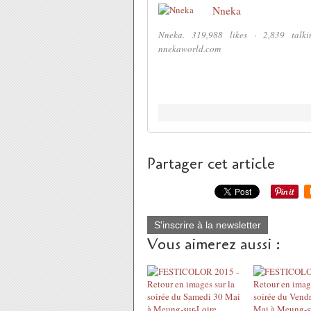
Nneka
Nneka. 319,988 likes · 2,839 talki
nnekaworld.com
Partager cet article
S'inscrire à la newsletter
Vous aimerez aussi :