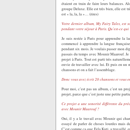
étaient en train de faire leurs balances. Alor
groupe Deluxe. Elle est très bien, elle est 
est « la, la, la »… (rires)
Votre dernier album, My Fairy Tales, est s
pendant votre séjour à Paris. Qu’est-ce qui 
Je suis restée à Paris pour apprendre la lan
commencé à apprendre la langue française 
pendant six mois. Je voulais passer mon dip
passais du temps avec Mounir Maarouf. Je n'
projet à Paris. Tout est parti très naturell
envie de travailler avec lui. Et puis en un
chansons et on a fait l’assemblage.
Donc vous avez écrit 20 chansons et vous e
Pour moi, c’est pas un album, c’est un pro
projet, parce que c’est juste une petite partie
Ce projet a une sonorité différente du pré
avec Mounir Maarouf ?
Oui, il y a le travail avec Mounir qui chan
essayé de parler de choses lourdes mais de
C’est comme ça que Fela Kuti, a travaillé, 