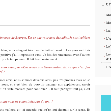
Lie
Mo
Mon
La 
intemps de Bourges. Est-ce que vous avez des affinités particulières
L'A
Le 
 bien, le catering est très bien, le festival aussi… Les gens sont très
Le 
 positive j’ai l’impression aussi. Je fais des rencontres avec d’autres
d'O
 y a le temps aussi. Il fait beau maintenant.
L'A
, vous venez en même temps que Groundation. Est-ce que c’est fait
rd ?
mmes amis, nous sommes devenus amis, pas très proches mais on se
 nous, et c’est bien de pouvoir partager nos expériences, savoir
on reste motivés pour continuer… Il faut partager tout ça, c’est
es que vous ne connaissiez pas du tout ?
ans ma loge, et j’ai entendu quelqu’un qui chantait sur la scène. Ils