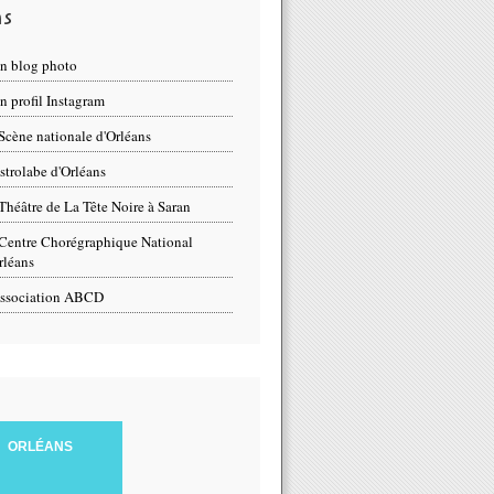
ns
n blog photo
 profil Instagram
Scène nationale d'Orléans
strolabe d'Orléans
Théâtre de La Tête Noire à Saran
Centre Chorégraphique National
rléans
ssociation ABCD