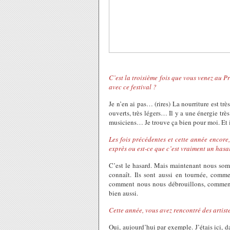
C’est la troisième fois que vous venez au Pr
avec ce festival ?
Je n’en ai pas… (rires) La nourriture est très
ouverts, très légers… Il y a une énergie très
musiciens… Je trouve ça bien pour moi. Et il
Les fois précédentes et cette année encore
exprès ou est-ce que c’est vraiment un hasa
C’est le hasard. Mais maintenant nous so
connaît. Ils sont aussi en tournée, comme
comment nous nous débrouillons, comment 
bien aussi.
Cette année, vous avez rencontré des artist
Oui, aujourd’hui par exemple. J’étais ici, d