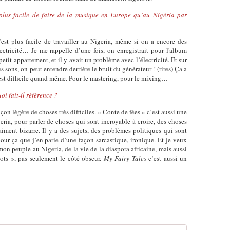
 plus facile de faire de la musique en Europe qu’au Nigéria par
st plus facile de travailler au Nigeria, même si on a encore des
ctricité… Je me rappelle d’une fois, on enregistrait pour l'album
tit appartement, et il y avait un problème avec l’électricité. Et sur
s sons, on peut entendre derrière le bruit du générateur ! (rires) Ça a
st difficile quand même. Pour le mastering, pour le mixing…
oi fait-il référence ?
façon lègère de choses très difficiles. « Conte de fées » c’est aussi une
eria, pour parler de choses qui sont incroyable à croire, des choses
iment bizarre. Il y a des sujets, des problèmes politiques qui sont
 pour ça que j’en parle d’une façon sarcastique, ironique. Et je veux
on peuple au Nigeria, de la vie de la diaspora africaine, mais aussi
ots », pas seulement le côté obscur.
My Fairy Tales
c’est aussi un