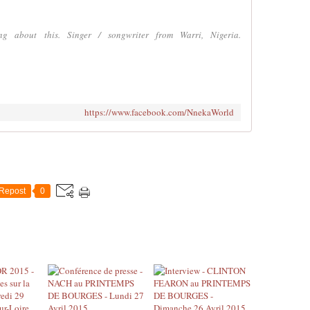
ng about this. Singer / songwriter from Warri, Nigeria.
https://www.facebook.com/NnekaWorld
Repost
0