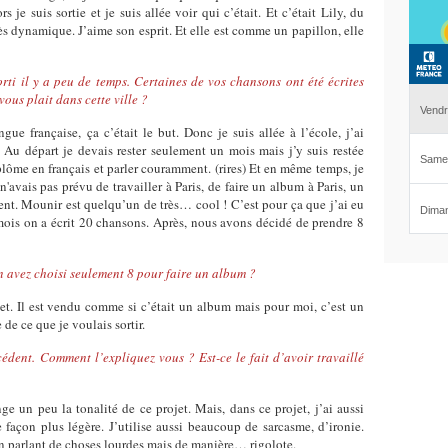
s je suis sortie et je suis allée voir qui c’était. Et c’était Lily, du
très dynamique. J’aime son esprit. Et elle est comme un papillon, elle
orti il y a peu de temps. Certaines de vos chansons ont été écrites
vous plait dans cette ville ?
gue française, ça c’était le but. Donc je suis allée à l’école, j’ai
Au départ je devais rester seulement un mois mais j’y suis restée
lôme en français et parler couramment. (rires) Et en même temps, je
avais pas prévu de travailler à Paris, de faire un album à Paris, un
ement. Mounir est quelqu’un de très… cool ! C’est pour ça que j’ai eu
 mois on a écrit 20 chansons. Après, nous avons décidé de prendre 8
n avez choisi seulement 8 pour faire un album ?
jet. Il est vendu comme si c’était un album mais pour moi, c’est un
 de ce que je voulais sortir.
cédent. Comment l’expliquez vous ? Est-ce le fait d’avoir travaillé
ge un peu la tonalité de ce projet. Mais, dans ce projet, j’ai aussi
 façon plus légère. J’utilise aussi beaucoup de sarcasme, d’ironie.
en parlant de choses lourdes mais de manière… rigolote.