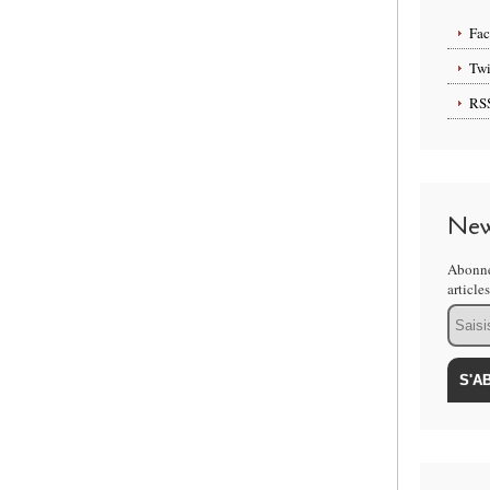
Fa
Twi
RS
New
Abonne
article
Email