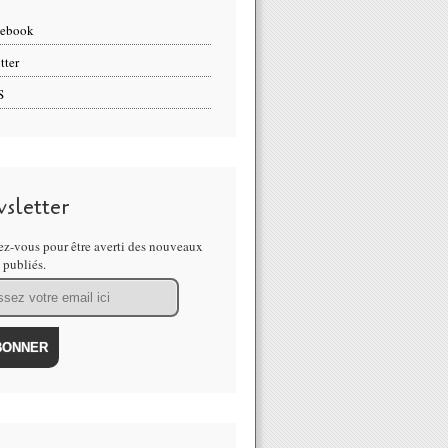
cebook
tter
S
sletter
z-vous pour être averti des nouveaux
s publiés.