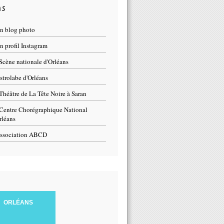
ns
n blog photo
 profil Instagram
Scène nationale d'Orléans
strolabe d'Orléans
Théâtre de La Tête Noire à Saran
Centre Chorégraphique National
rléans
ssociation ABCD