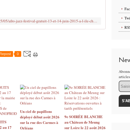
b
l
Fa
i
é
Twi
http://www.clodelle45autrement.fr/2015/05/afro-jazz-festival-gratuit-13-et-14-juin-2015-a-l-ile-charlemagne-saint-jean-le-blanc.html
d
RS
a
n
s
:
#
Repost
0
G
New
R
A
Abonne
T
article
U
Email
I
T
O
U
T
Un ciel de papillons
A
9e SOIRÉE BLANCHE
déployé début août 2026
ITS
au Château de Meung
R
sur la rue des Carmes à
2 au 17
sur Loire le 22 août 2026
Orléans
I