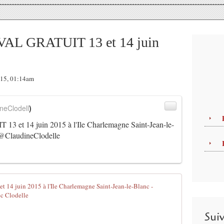
L GRATUIT 13 et 14 juin
015, 01:14am
neClodell
)
t 14 juin 2015 à l'Ile Charlemagne Saint-Jean-le-
@ClaudineClodelle
AFRO JAZZ F
P
u
Sui