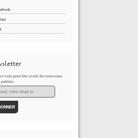
cebook
tter
S
sletter
z-vous pour être averti des nouveaux
s publiés.